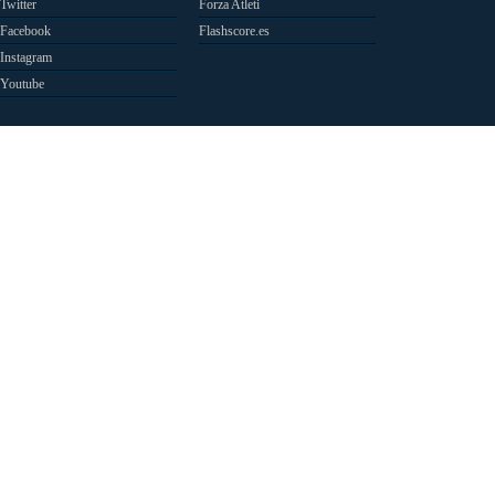
Twitter
Forza Atleti
Facebook
Flashscore.es
Instagram
Youtube