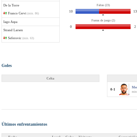
De la Torre
Faltas (23)
10
13
Franco Cervi
(min. 86)
Fueras de juego (2)
Iago Aspa
0
2
Strand Larsen
Seferovic
(min. 63)
Goles
Celta
Me
0-1
min
Últimos enfrentamientos