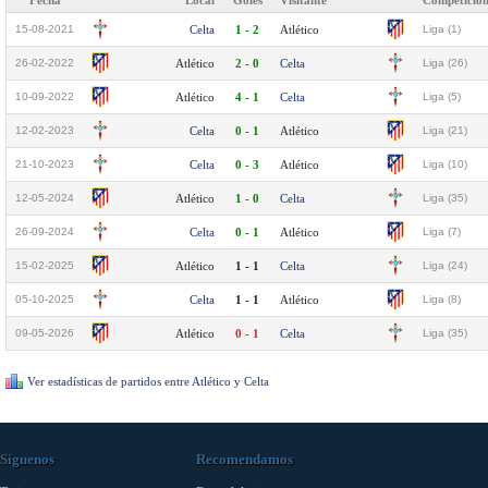
Fecha
Local
Goles
Visitante
Competició
15-08-2021
Celta
1 - 2
Atlético
Liga (1)
26-02-2022
Atlético
2 - 0
Celta
Liga (26)
10-09-2022
Atlético
4 - 1
Celta
Liga (5)
12-02-2023
Celta
0 - 1
Atlético
Liga (21)
21-10-2023
Celta
0 - 3
Atlético
Liga (10)
12-05-2024
Atlético
1 - 0
Celta
Liga (35)
26-09-2024
Celta
0 - 1
Atlético
Liga (7)
15-02-2025
Atlético
1 - 1
Celta
Liga (24)
05-10-2025
Celta
1 - 1
Atlético
Liga (8)
09-05-2026
Atlético
0 - 1
Celta
Liga (35)
Ver estadísticas de partidos entre Atlético y Celta
Síguenos
Recomendamos