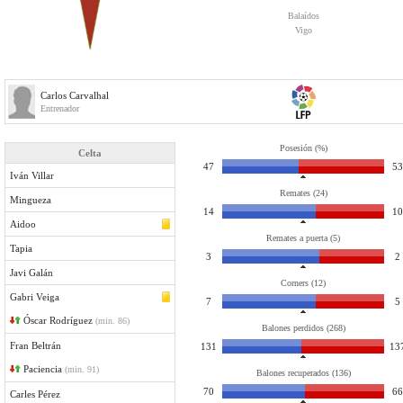
Balaídos
Vigo
Carlos Carvalhal
Entrenador
Posesión (%)
Celta
47
53
Iván Villar
Remates (24)
Mingueza
14
10
Aidoo
Remates a puerta (5)
Tapia
3
2
Javi Galán
Corners (12)
Gabri Veiga
7
5
Óscar Rodríguez
(min. 86)
Balones perdidos (268)
Fran Beltrán
131
13
Paciencia
(min. 91)
Balones recuperados (136)
70
66
Carles Pérez