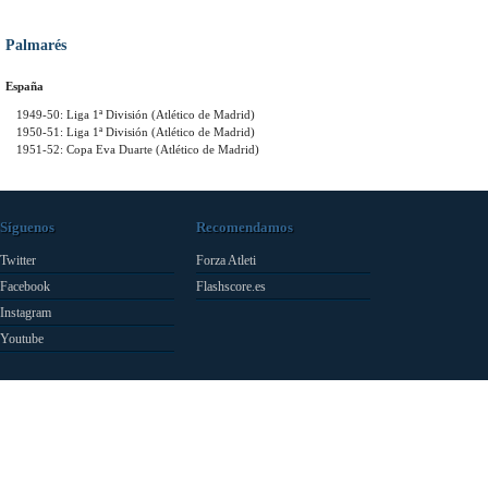
Palmarés
España
1949-50: Liga 1ª División (Atlético de Madrid)
1950-51: Liga 1ª División (Atlético de Madrid)
1951-52: Copa Eva Duarte (Atlético de Madrid)
Síguenos
Recomendamos
Twitter
Forza Atleti
Facebook
Flashscore.es
Instagram
Youtube