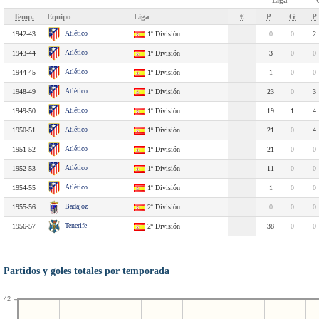
Liga
Temp.
Equipo
Liga
€
P
G
P
Atlético
1942-43
1ª División
0
0
2
Atlético
1943-44
1ª División
3
0
0
Atlético
1944-45
1ª División
1
0
0
Atlético
1948-49
1ª División
23
0
3
Atlético
1949-50
1ª División
19
1
4
Atlético
1950-51
1ª División
21
0
4
Atlético
1951-52
1ª División
21
0
0
Atlético
1952-53
1ª División
11
0
0
Atlético
1954-55
1ª División
1
0
0
Badajoz
1955-56
2ª División
0
0
0
Tenerife
1956-57
2ª División
38
0
0
Partidos y goles totales por temporada
42