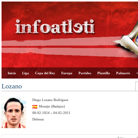
Inicio
Liga
Copa del Rey
Europa
Partidos
Plantilla
Palmarés
+
Lozano
Diego Lozano Rodríguez
Montijo (Badajoz)
08-02-1924 » 04-02-2011
Defensa