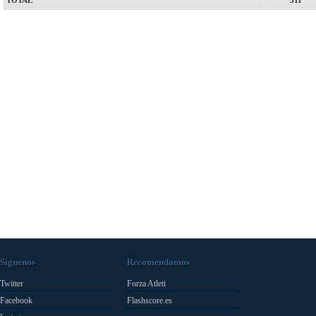
TOTAL
311
Síguenos
Recomendamos
Twitter
Forza Atleti
Facebook
Flashscore.es