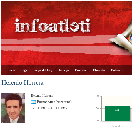
Inicio
Liga
Copa del Rey
Europa
Partidos
Plantilla
Palmarés
+
Helenio Herrera
Helenio Herrera
100
Buenos Aires (Argentina)
17-04-1910 » 09-11-1997
50
60
0
Ganados