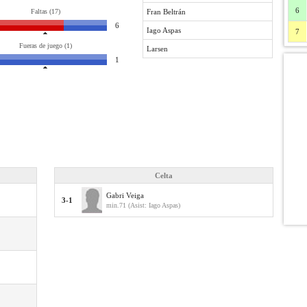
6
Faltas (17)
Fran Beltrán
6
Iago Aspas
7
Fueras de juego (1)
Larsen
1
Celta
Gabri Veiga
3-1
min.71 (Asist: Iago Aspas)