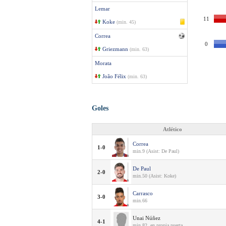
Lemar
11
Koke
(min. 45)
Correa
0
Griezmann
(min. 63)
Morata
João Félix
(min. 63)
Goles
Atlético
Correa
1-0
min.9 (Asist: De Paul)
De Paul
2-0
min.50 (Asist: Koke)
Carrasco
3-0
min.66
Unai Núñez
4-1
min.82, en propia puerta