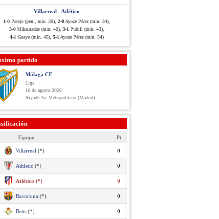
Villarreal - Atlético
1-0
Parejo (pen., min. 30),
2-0
Ayoze Pérez (min. 34),
3-0
Mikautadze (min. 40),
3-1
Pubill (min. 43),
4-1
Gueye (min. 45),
5-1
Ayoze Pérez (min. 54)
óximo partido
Málaga CF
Liga
16 de agosto 2026
Riyadh Air Metropolitano (Madrid)
sificación
Equipo
Pt
Villarreal
(*)
0
Athletic
(*)
0
Atlético (*)
0
Barcelona
(*)
0
Betis
(*)
0