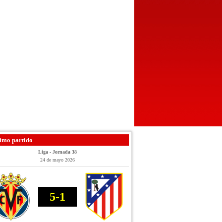
imo partido
Liga - Jornada 38
24 de mayo 2026
5-1