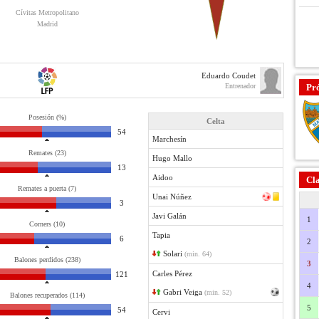
Cívitas Metropolitano
Madrid
Eduardo Coudet
Entrenador
Pr
Posesión (%)
Celta
54
Marchesín
Remates (23)
Hugo Mallo
13
Aidoo
Cla
Remates a puerta (7)
Unai Núñez
3
Javi Galán
1
Corners (10)
Tapia
6
2
Solari
(min. 64)
Balones perdidos (238)
3
Carles Pérez
121
4
Gabri Veiga
(min. 52)
Balones recuperados (114)
5
54
Cervi