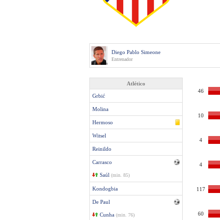
Diego Pablo Simeone
Entrenador
Atlético
46
Grbić
Molina
10
Hermoso
Witsel
4
Reinildo
Carrasco
4
Saúl
(min. 85)
Kondogbia
117
De Paul
60
Cunha
(min. 76)