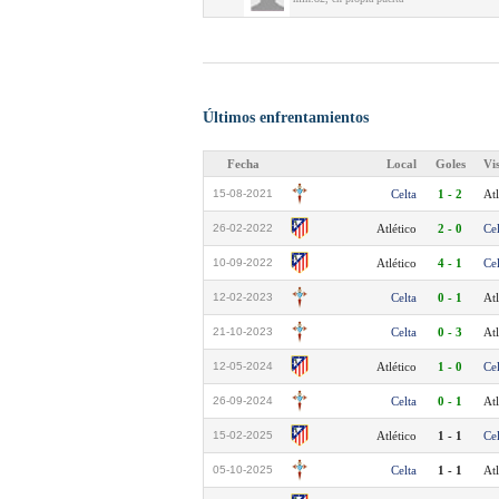
Últimos enfrentamientos
Fecha
Local
Goles
Vi
15-08-2021
Celta
1 - 2
Atl
26-02-2022
Atlético
2 - 0
Cel
10-09-2022
Atlético
4 - 1
Cel
12-02-2023
Celta
0 - 1
Atl
21-10-2023
Celta
0 - 3
Atl
12-05-2024
Atlético
1 - 0
Cel
26-09-2024
Celta
0 - 1
Atl
15-02-2025
Atlético
1 - 1
Cel
05-10-2025
Celta
1 - 1
Atl