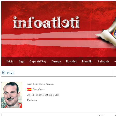
Inicio
Liga
Copa del Rey
Europa
Partidos
Plantilla
Palmarés
+
Riera
José Luis Riera Biosca
Barcelona
26-11-1919 » 20-05-1987
Defensa