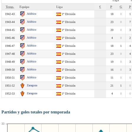
Liga
Temp.
Equipo
Liga
€
P
G
P
Atlético
1942-43
1ª División
18
0
1
Atlético
1943-44
1ª División
23
0
7
Atlético
1944-45
1ª División
20
0
3
Atlético
1945-46
1ª División
4
0
2
Atlético
1946-47
1ª División
18
1
4
Atlético
1947-48
1ª División
23
0
4
Atlético
1948-49
1ª División
19
0
3
Atlético
1949-50
1ª División
16
0
3
Atlético
1950-51
1ª División
11
0
0
Zaragoza
1951-52
1ª División
21
1
0
Zaragoza
1952-53
1ª División
4
0
0
Partidos y goles totales por temporada
33