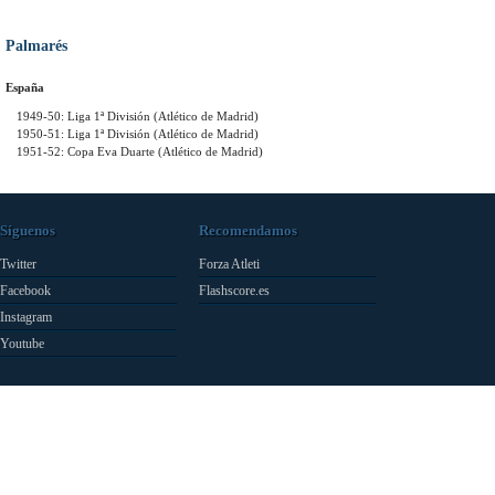
Palmarés
España
1949-50: Liga 1ª División (Atlético de Madrid)
1950-51: Liga 1ª División (Atlético de Madrid)
1951-52: Copa Eva Duarte (Atlético de Madrid)
Síguenos
Recomendamos
Twitter
Forza Atleti
Facebook
Flashscore.es
Instagram
Youtube