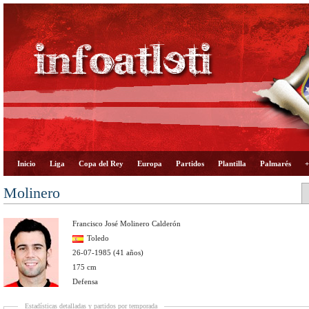
Inicio
Liga
Copa del Rey
Europa
Partidos
Plantilla
Palmarés
+
Molinero
Francisco José Molinero Calderón
Toledo
26-07-1985 (41 años)
175 cm
Defensa
Estadísticas detalladas y partidos por temporada