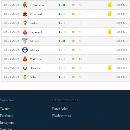
12-02-2006
R. Sociedad
1 - 0
90
Liga (23)
19-03-2006
Villarreal
1 - 1
90
Liga (28)
26-03-2006
Cádiz
1 - 1
3
Liga (30)
09-04-2006
Espanyol
1 - 1
90
Liga (32)
16-04-2006
Athletic
1 - 0
90
Liga (33)
23-04-2006
Alavés
0 - 1
90
Liga (34)
30-04-2006
Mallorca
0 - 1
82
Liga (35)
03-05-2006
Osasuna
0 - 1
90
Liga (36)
13-05-2006
Betis
1 - 1
90
Liga (38)
Síguenos
Recomendamos
Twitter
Forza Atleti
Facebook
Flashscore.es
Instagram
Youtube