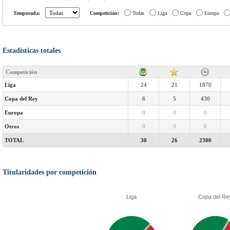
Temporada:
Competición:
Todas
Liga
Copa
Europa
Estadísticas totales
Competición
Liga
24
21
1870
Copa del Rey
6
5
430
Europa
0
0
0
Otros
0
0
0
TOTAL
30
26
2300
Titularidades por competición
Liga
Copa del Re