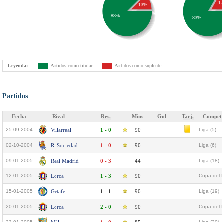
1
13%
88%
83%
Leyenda:
Partidos como titular
Partidos como suplente
Partidos
Fecha
Rival
Res.
Mins
Gol
Tarj.
Competi
25-09-2004
Villarreal
1 - 0
90
Liga (5)
02-10-2004
R. Sociedad
1 - 0
90
Liga (6)
09-01-2005
Real Madrid
0 - 3
44
Liga (18)
12-01-2005
Lorca
1 - 3
90
Copa del 
15-01-2005
Getafe
1 - 1
90
Liga (19)
20-01-2005
Lorca
2 - 0
90
Copa del 
23-01-2005
Liga (20)