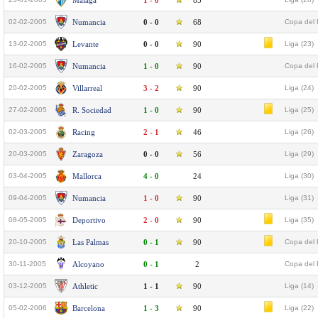
Málaga
1 - 0
85
02-02-2005
Numancia
0 - 0
68
Copa del 
13-02-2005
Levante
0 - 0
90
Liga (23)
16-02-2005
Numancia
1 - 0
90
Copa del 
20-02-2005
Villarreal
3 - 2
90
Liga (24)
27-02-2005
R. Sociedad
1 - 0
90
Liga (25)
02-03-2005
Racing
2 - 1
46
Liga (26)
20-03-2005
Zaragoza
0 - 0
56
Liga (29)
03-04-2005
Mallorca
4 - 0
24
Liga (30)
09-04-2005
Numancia
1 - 0
90
Liga (31)
08-05-2005
Deportivo
2 - 0
90
Liga (35)
20-10-2005
Las Palmas
0 - 1
90
Copa del 
30-11-2005
Alcoyano
0 - 1
2
Copa del 
03-12-2005
Athletic
1 - 1
90
Liga (14)
05-02-2006
Barcelona
1 - 3
90
Liga (22)