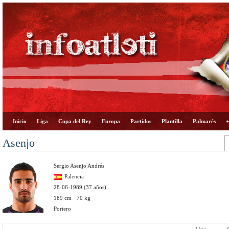
Inicio
Liga
Copa del Rey
Europa
Partidos
Plantilla
Palmarés
+
Asenjo
Sergio Asenjo Andrés
Palencia
28-06-1989 (37 años)
189 cm · 70 kg
Portero