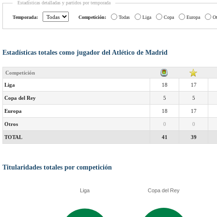
Estadísticas detalladas y partidos por temporada
Temporada:
Competición:
Todas
Liga
Copa
Europa
Ot
Estadísticas totales como jugador del Atlético de Madrid
Competición
Liga
18
17
Copa del Rey
5
5
Europa
18
17
Otros
0
0
TOTAL
41
39
Titularidades totales por competición
Liga
Copa del Rey