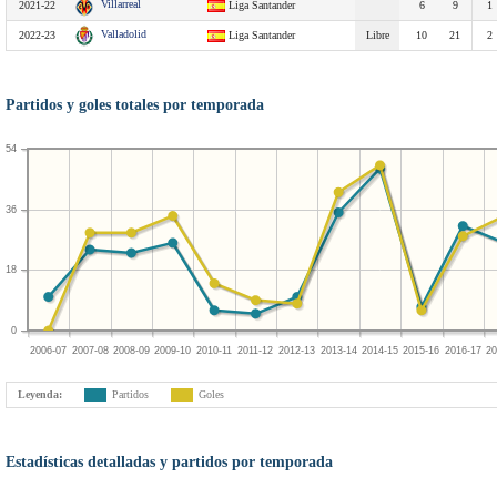
Villarreal
2021-22
Liga Santander
6
9
1
Valladolid
2022-23
Liga Santander
Libre
10
21
2
Partidos y goles totales por temporada
54
36
18
0
2006-07
2007-08
2008-09
2009-10
2010-11
2011-12
2012-13
2013-14
2014-15
2015-16
2016-17
20
Leyenda:
Partidos
Goles
Estadísticas detalladas y partidos por temporada