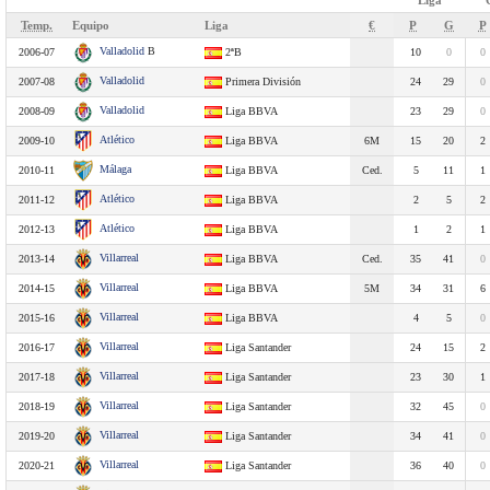
Liga
Temp.
Equipo
Liga
€
P
G
P
Valladolid
B
2006-07
2ªB
10
0
0
Valladolid
2007-08
Primera División
24
29
0
Valladolid
2008-09
Liga BBVA
23
29
0
Atlético
2009-10
Liga BBVA
6M
15
20
2
Málaga
2010-11
Liga BBVA
Ced.
5
11
1
Atlético
2011-12
Liga BBVA
2
5
2
Atlético
2012-13
Liga BBVA
1
2
1
Villarreal
2013-14
Liga BBVA
Ced.
35
41
0
Villarreal
2014-15
Liga BBVA
5M
34
31
6
Villarreal
2015-16
Liga BBVA
4
5
0
Villarreal
2016-17
Liga Santander
24
15
2
Villarreal
2017-18
Liga Santander
23
30
1
Villarreal
2018-19
Liga Santander
32
45
0
Villarreal
2019-20
Liga Santander
34
41
0
Villarreal
2020-21
Liga Santander
36
40
0