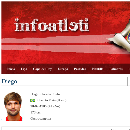
Inicio
Liga
Copa del Rey
Europa
Partidos
Plantilla
Palmarés
+
Diego
Diego Ribas da Cunha
Ribeirão Preto (Brasil)
28-02-1985 (41 años)
173 cm
Centrocampista