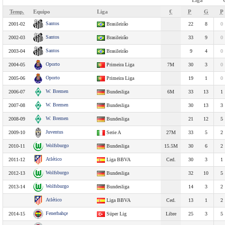
Liga
Temp.
Equipo
Liga
€
P
G
P
Santos
2001-02
Brasileirão
22
8
0
Santos
2002-03
Brasileirão
33
9
0
Santos
2003-04
Brasileirão
9
4
0
Oporto
2004-05
Primeira Liga
7M
30
3
0
Oporto
2005-06
Primeira Liga
19
1
0
W. Bremen
2006-07
Bundesliga
6M
33
13
1
W. Bremen
2007-08
Bundesliga
30
13
3
W. Bremen
2008-09
Bundesliga
21
12
5
Juventus
2009-10
Serie A
27M
33
5
2
Wolfsburgo
2010-11
Bundesliga
15.5M
30
6
2
Atlético
2011-12
Liga BBVA
Ced.
30
3
1
Wolfsburgo
2012-13
Bundesliga
32
10
5
Wolfsburgo
2013-14
Bundesliga
14
3
2
Atlético
Liga BBVA
Ced.
13
1
2
Fenerbahçe
2014-15
Süper Lig
Libre
25
3
5