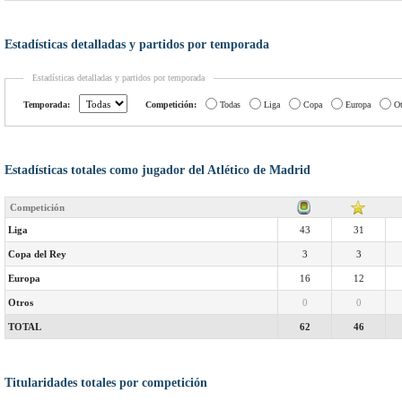
Estadísticas detalladas y partidos por temporada
Estadísticas detalladas y partidos por temporada
Temporada:
Competición:
Todas
Liga
Copa
Europa
Ot
Estadísticas totales como jugador del Atlético de Madrid
Competición
Liga
43
31
Copa del Rey
3
3
Europa
16
12
Otros
0
0
TOTAL
62
46
Titularidades totales por competición