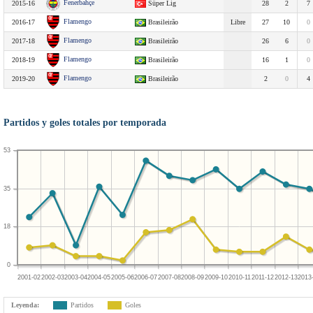
Fenerbahçe
2015-16
Süper Lig
28
2
7
Flamengo
2016-17
Brasileirão
Libre
27
10
0
Flamengo
2017-18
Brasileirão
26
6
0
Flamengo
2018-19
Brasileirão
16
1
0
Flamengo
2019-20
Brasileirão
2
0
4
Partidos y goles totales por temporada
53
35
18
0
2001-02
2002-03
2003-04
2004-05
2005-06
2006-07
2007-08
2008-09
2009-10
2010-11
2011-12
2012-13
2013
Leyenda:
Partidos
Goles