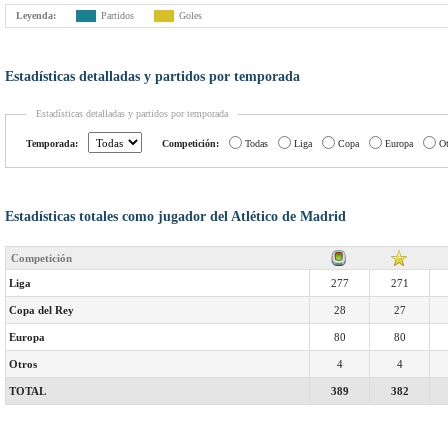
Leyenda:
Partidos
Goles
Estadísticas detalladas y partidos por temporada
Estadísticas detalladas y partidos por temporada
Temporada:
Competición:
Todas
Liga
Copa
Europa
Ot
Estadísticas totales como jugador del Atlético de Madrid
Competición
Liga
277
271
Copa del Rey
28
27
Europa
80
80
Otros
4
4
TOTAL
389
382