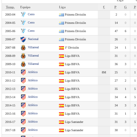
Liga
Temp.
Equipo
Liga
€
P
G
P
Cerro
2003-04
Primera División
2
0
0
Cerro
2004-05
Primera División
14
0
0
Cerro
2005-06
Primera División
47
6
0
Nacional
2006-07
Primera División
26
0
0
Villarreal
2007-08
1ª División
24
1
1
Villarreal
2008-09
Liga BBVA
31
0
0
Villarreal
2009-10
Liga BBVA
36
3
0
Atlético
2010-11
Liga BBVA
8M
25
0
1
Atlético
2011-12
Liga BBVA
27
2
1
Atlético
2012-13
Liga BBVA
35
1
5
Atlético
2013-14
Liga BBVA
34
4
5
Atlético
2014-15
Liga BBVA
34
3
3
Atlético
2015-16
Liga BBVA
31
1
3
Atlético
2016-17
Liga Santander
31
3
5
Atlético
2017-18
Liga Santander
30
0
3