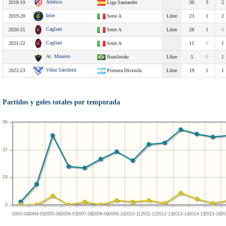
Atlético
2018-19
Liga Santander
30
3
2
Inter
2019-20
Serie A
Libre
23
1
2
Cagliari
2020-21
Serie A
Libre
28
1
0
Cagliari
2021-22
Serie A
11
0
1
At. Mineiro
Brasileirão
Libre
5
0
1
Vélez Sársfield
2022-23
Primera División
Libre
19
1
1
Partidos y goles totales por temporada
56
37
19
0
2003-04
2004-05
2005-06
2006-07
2007-08
2008-09
2009-10
2010-11
2011-12
2012-13
2013-14
2014-15
2015-16
20