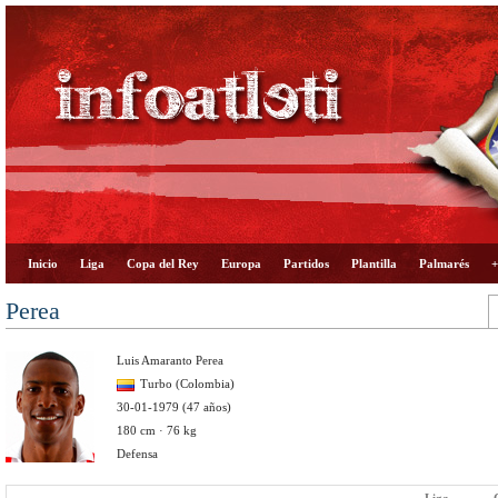
Inicio
Liga
Copa del Rey
Europa
Partidos
Plantilla
Palmarés
+
Perea
Luis Amaranto Perea
Turbo (Colombia)
30-01-1979 (47 años)
180 cm · 76 kg
Defensa