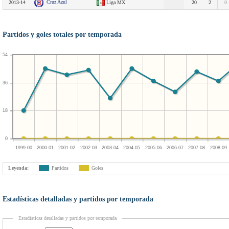
Cruz Azul
2013-14
Liga MX
20
2
0
Partidos y goles totales por temporada
54
36
18
0
1999-00
2000-01
2001-02
2002-03
2003-04
2004-05
2005-06
2006-07
2007-08
2008-09
Leyenda:
Partidos
Goles
Estadísticas detalladas y partidos por temporada
Estadísticas detalladas y partidos por temporada