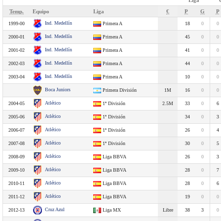
Liga
Temp.
Equipo
Liga
€
P
G
P
Ind. Medellín
1999-00
Primera A
18
0
0
Ind. Medellín
2000-01
Primera A
45
0
0
Ind. Medellín
2001-02
Primera A
41
0
0
Ind. Medellín
2002-03
Primera A
44
0
0
Ind. Medellín
2003-04
Primera A
10
0
0
Boca Juniors
Primera División
1M
16
0
0
Atlético
2004-05
1ª División
2.5M
33
0
6
Atlético
2005-06
1ª División
34
0
3
Atlético
2006-07
1ª División
26
0
4
Atlético
2007-08
1ª División
30
0
5
Atlético
2008-09
Liga BBVA
26
0
3
Atlético
2009-10
Liga BBVA
28
0
7
Atlético
2010-11
Liga BBVA
28
0
6
Atlético
2011-12
Liga BBVA
19
0
0
Cruz Azul
2012-13
Liga MX
Libre
38
3
0