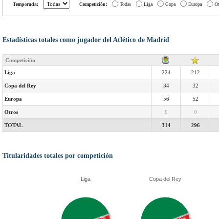
Temporada:
Competición:
Todas
Liga
Copa
Europa
Ot
Estadísticas totales como jugador del Atlético de Madrid
Competición
Liga
224
212
Copa del Rey
34
32
Europa
56
52
Otros
0
0
TOTAL
314
296
Titularidades totales por competición
Liga
Copa del Rey
5%
6%