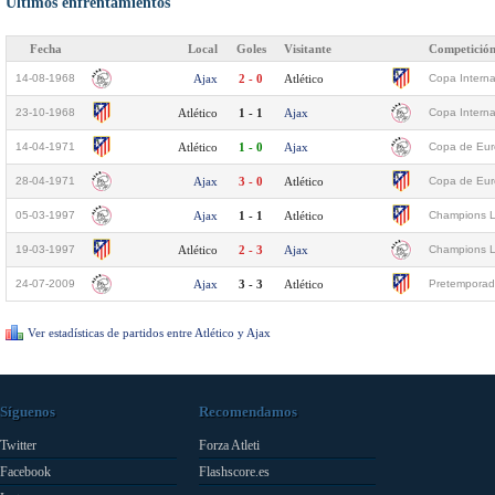
Últimos enfrentamientos
Fecha
Local
Goles
Visitante
Competició
14-08-1968
Ajax
2 - 0
Atlético
Copa Interna
23-10-1968
Atlético
1 - 1
Ajax
Copa Interna
14-04-1971
Atlético
1 - 0
Ajax
Copa de Euro
28-04-1971
Ajax
3 - 0
Atlético
Copa de Euro
05-03-1997
Ajax
1 - 1
Atlético
Champions L
19-03-1997
Atlético
2 - 3
Ajax
Champions L
24-07-2009
Ajax
3 - 3
Atlético
Pretemporad
Ver estadísticas de partidos entre Atlético y Ajax
Síguenos
Recomendamos
Twitter
Forza Atleti
Facebook
Flashscore.es