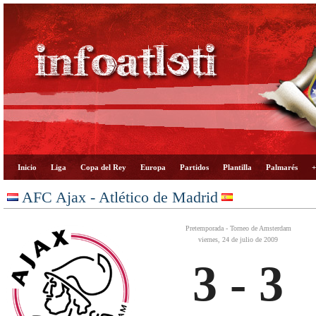
Inicio
Liga
Copa del Rey
Europa
Partidos
Plantilla
Palmarés
+
AFC Ajax - Atlético de Madrid
Pretemporada - Torneo de Amsterdam
viernes, 24 de julio de 2009
3 - 3