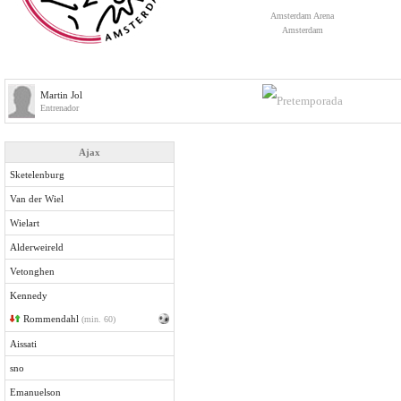
Amsterdam Arena
Amsterdam
Martin Jol
Entrenador
Ajax
Sketelenburg
Van der Wiel
Wielart
Alderweireld
Vetonghen
Kennedy
Rommendahl
(min. 60)
Aissati
sno
Emanuelson