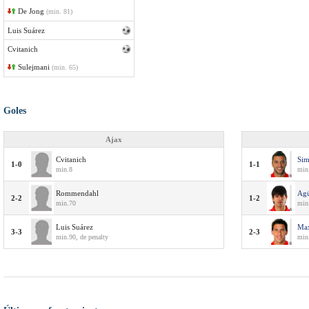
De Jong
(min. 81)
Luis Suárez
Cvitanich
Sulejmani
(min. 65)
Goles
Ajax
Cvitanich
Si
1-0
1-1
min.8
min
Rommendahl
Ag
2-2
1-2
min.70
min
Luis Suárez
Ma
3-3
2-3
min.90, de penalty
min