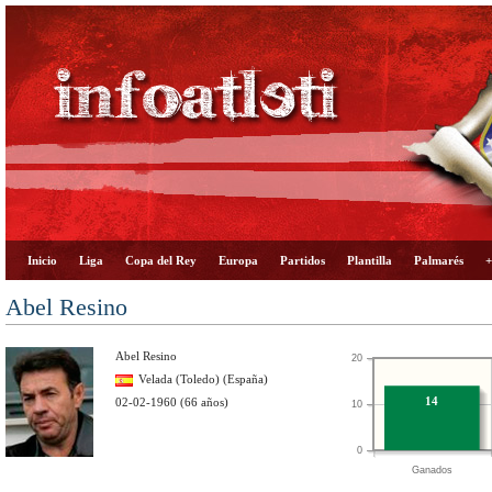
Inicio
Liga
Copa del Rey
Europa
Partidos
Plantilla
Palmarés
+
Abel Resino
Abel Resino
20
Velada (Toledo) (España)
14
02-02-1960 (66 años)
10
0
Ganados