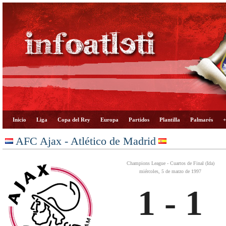
Inicio
Liga
Copa del Rey
Europa
Partidos
Plantilla
Palmarés
+
AFC Ajax - Atlético de Madrid
Champions League - Cuartos de Final (Ida)
miércoles, 5 de marzo de 1997
1 - 1