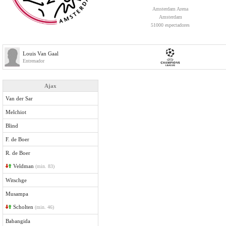
Amsterdam Arena
Amsterdam
51000 espectadores
Louis Van Gaal
Entrenador
Ajax
Van der Sar
Melchiot
Blind
F. de Boer
R. de Boer
Veldman
(min. 83)
Witschge
Musampa
Scholten
(min. 46)
Babangida