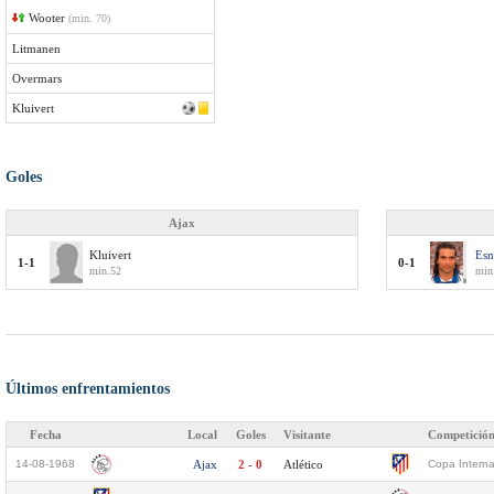
Wooter
(min. 70)
Litmanen
Overmars
Kluivert
Goles
Ajax
Kluivert
Esn
1-1
0-1
min.52
min
Últimos enfrentamientos
Fecha
Local
Goles
Visitante
Competició
14-08-1968
Ajax
2 - 0
Atlético
Copa Interna