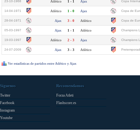
23-10-1968
Atlético
1 - 1
Ajax
Copa Interna
14-04-1971
Atlético
1 - 0
Ajax
Copa de Euro
28-04-1971
Ajax
3 - 0
Atlético
Copa de Euro
05-03-1997
Ajax
1 - 1
Atlético
Champions L
19-03-1997
Atlético
2 - 3
Ajax
Champions L
24-07-2009
Ajax
3 - 3
Atlético
Pretemporad
Ver estadísticas de partidos entre Atlético y Ajax
Síguenos
Recomendamos
Twitter
Forza Atleti
Facebook
Flashscore.es
Instagram
Youtube