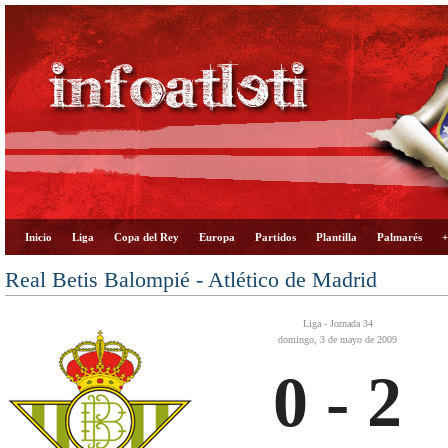
Inicio
Liga
Copa del Rey
Europa
Partidos
Plantilla
Palmarés
+
Real Betis Balompié - Atlético de Madrid
Liga - Jornada 34
domingo, 3 de mayo de 2009
0 - 2