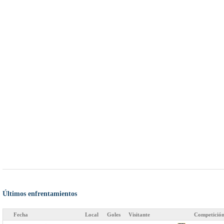
Últimos enfrentamientos
Fecha
Local
Goles
Visitante
Competició