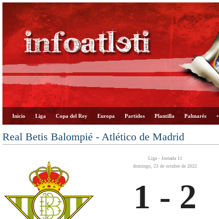
Inicio
Liga
Copa del Rey
Europa
Partidos
Plantilla
Palmarés
+
Real Betis Balompié - Atlético de Madrid
Liga - Jornada 11
domingo, 23 de octubre de 2022
1 - 2