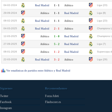
04-02-2024
Real Madrid
1 - 1
Atlético
Liga (23)
29-09-2024
Atlético
1 - 1
Real Madrid
Liga (8)
08-02-2025
Real Madrid
1 - 1
Atlético
Liga (23)
04-03-2025
Real Madrid
2 - 1
Atlético
Champions L
12-03-2025
Atlético
1 - 0
Real Madrid
Champions L
27-09-2025
Atlético
5 - 2
Real Madrid
Liga (7)
08-01-2026
Atlético
1 - 2
Real Madrid
Supercopa d
22-03-2026
Real Madrid
3 - 2
Atlético
Liga (29)
Ver estadísticas de partidos entre Atlético y Real Madrid
Síguenos
Recomendamos
Twitter
Forza Atleti
Facebook
Flashscore.es
Instagram