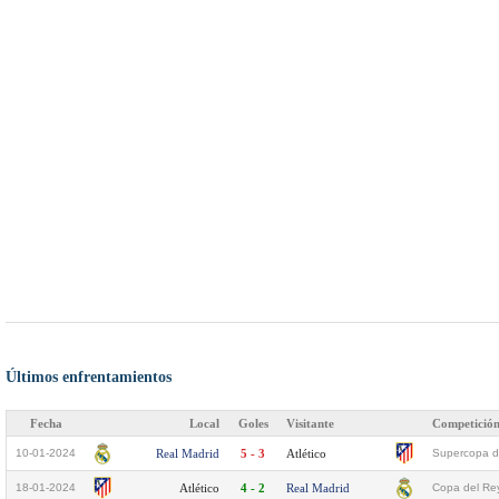
Últimos enfrentamientos
Fecha
Local
Goles
Visitante
Competició
10-01-2024
Real Madrid
5 - 3
Atlético
Supercopa d
18-01-2024
Atlético
4 - 2
Real Madrid
Copa del Rey