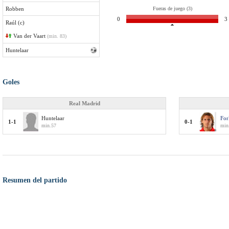
Robben
Fueras de juego (3)
0
3
Raúl (c)
Van der Vaart
(min. 83)
Huntelaar
Goles
Real Madrid
Huntelaar
For
1-1
0-1
min.57
min.
Resumen del partido