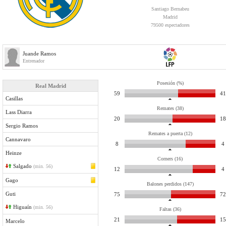
Santiago Bernabeu
Madrid
79500 espectadores
Juande Ramos
Entrenador
Posesión (%)
Real Madrid
59
41
Casillas
Remates (38)
Lass Diarra
20
18
Sergio Ramos
Remates a puerta (12)
Cannavaro
8
4
Heinze
Corners (16)
Salgado
(min. 56)
12
4
Gago
Balones perdidos (147)
Guti
75
72
Higuaín
(min. 56)
Faltas (36)
21
15
Marcelo