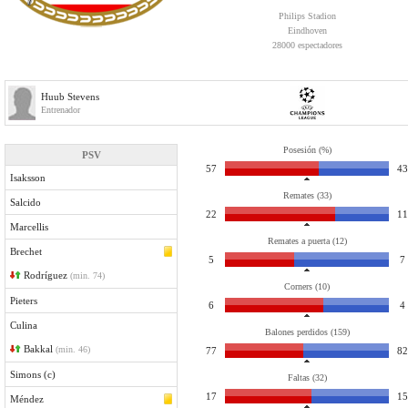
Philips Stadion
Eindhoven
28000 espectadores
Huub Stevens
Entrenador
Posesión (%)
PSV
57
43
Isaksson
Remates (33)
Salcido
22
11
Marcellis
Remates a puerta (12)
Brechet
5
7
Rodríguez
(min. 74)
Corners (10)
Pieters
6
4
Culina
Balones perdidos (159)
Bakkal
(min. 46)
77
82
Simons (c)
Faltas (32)
17
15
Méndez