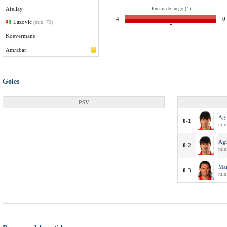
Afellay
Fueras de juego (4)
4
0
Lazovic
(min. 70)
Koevermans
Amrabat
Goles
PSV
Ag
0-1
min.
Ag
0-2
min
Ma
0-3
min.