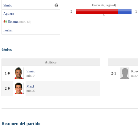
Simão
Fueras de juego (4)
3
1
Agüero
Sinama
(min. 67)
Forlán
Goles
Atlético
Simão
Koe
1-0
2-1
min.14
min.
Maxi
2-0
min.27
Resumen del partido