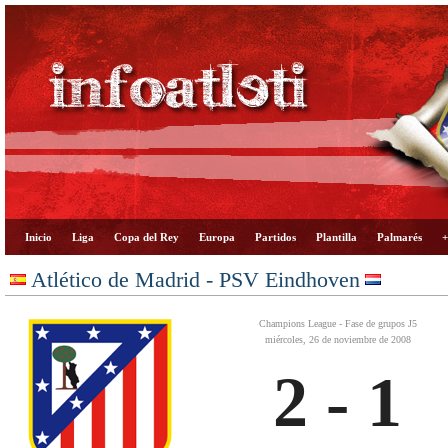
Inicio
Liga
Copa del Rey
Europa
Partidos
Plantilla
Palmarés
+
Atlético de Madrid - PSV Eindhoven
Champions League - Fase de grupos J5
miércoles, 26 de noviembre de 2008
2 - 1