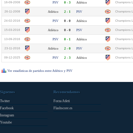
16-09-2008
PSV
0 - 3
Atlético
Champions L
26-11-2008
Atlético
2 - 1
PSV
Champions L
24-02-2016
PSV
0 - 0
Atlético
Champions L
15-03-2016
Atlético
0 - 0
PSV
Champions L
13-09-2016
PSV
0 - 1
Atlético
Champions L
23-11-2016
Atlético
2 - 0
PSV
Champions L
09-12-2025
PSV
2 - 3
Atlético
Champions L
Ver estadísticas de partidos entre Atlético y PSV
Síguenos
Recomendamos
Twitter
Forza Atleti
Facebook
Flashscore.es
Instagram
Youtube