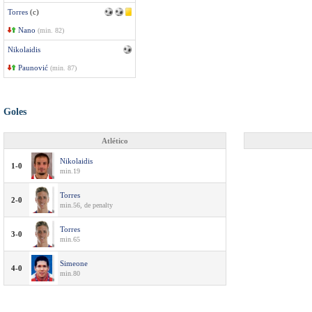
Torres
(c)
Nano
(min. 82)
Nikolaidis
Paunović
(min. 87)
Goles
Atlético
Nikolaidis
1-0
min.19
Torres
2-0
min.56, de penalty
Torres
3-0
min.65
Simeone
4-0
min.80