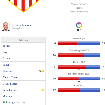
Vicente Calderón
Madrid
30000 espectadores
Gregorio Manzano
Entrenador
Posesión (%)
Atlético
46
54
Burgos
Remates a puerta (23)
Sergi
14
9
Gaspar
Corners (12)
Lequi
8
4
Simeone
Balones perdidos (120)
Álvaro Novo
59
61
De los Santos
Faltas (33)
Jorge Larena
17
16
Musampa
Rodrigo
(min. 73)