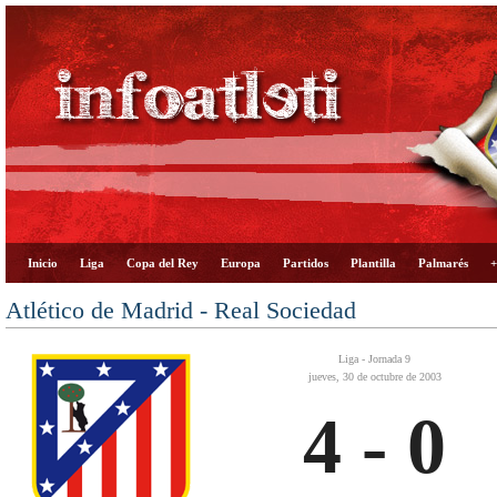
Inicio
Liga
Copa del Rey
Europa
Partidos
Plantilla
Palmarés
+
Atlético de Madrid - Real Sociedad
Liga - Jornada 9
jueves, 30 de octubre de 2003
4 - 0