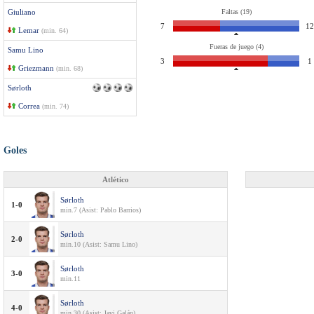
Giuliano
Faltas (19)
7
12
Lemar
(min. 64)
Fueras de juego (4)
Samu Lino
3
1
Griezmann
(min. 68)
Sørloth
Correa
(min. 74)
Goles
Atlético
Sørloth
1-0
min.7 (Asist: Pablo Barrios)
Sørloth
2-0
min.10 (Asist: Samu Lino)
Sørloth
3-0
min.11
Sørloth
4-0
min.30 (Asist: Javi Galán)