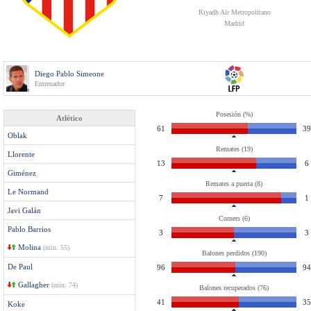
Riyadh Air Metropolitano
Madrid
Diego Pablo Simeone
Entrenador
Posesión (%)
Atlético
61
39
Oblak
Remates (19)
Llorente
13
6
Giménez
Remates a puerta (8)
Le Normand
7
1
Javi Galán
Corners (6)
Pablo Barrios
3
3
Molina
(min. 55)
Balones perdidos (190)
De Paul
96
94
Gallagher
(min. 74)
Balones recuperados (76)
41
35
Koke