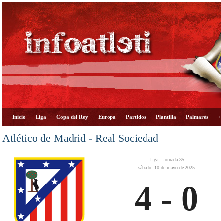
Inicio
Liga
Copa del Rey
Europa
Partidos
Plantilla
Palmarés
+
Atlético de Madrid - Real Sociedad
Liga - Jornada 35
sábado, 10 de mayo de 2025
4 - 0