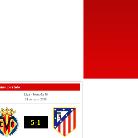
imo partido
Liga - Jornada 38
24 de mayo 2026
5-1