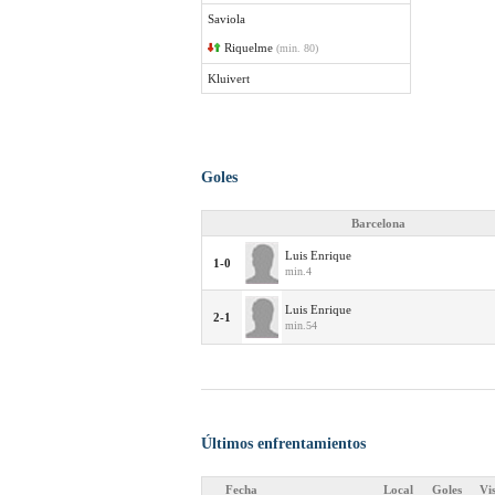
Saviola
Riquelme
(min. 80)
Kluivert
Goles
Barcelona
Luis Enrique
1-0
min.4
Luis Enrique
2-1
min.54
Últimos enfrentamientos
Fecha
Local
Goles
Vi