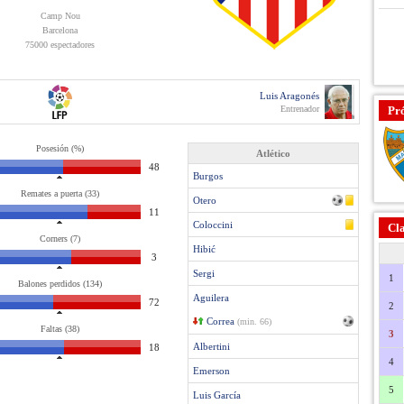
Camp Nou
Barcelona
75000 espectadores
Luis Aragonés
Entrenador
Pr
Posesión (%)
Atlético
48
Burgos
Remates a puerta (33)
Otero
11
Coloccini
Cla
Corners (7)
Hibić
3
Sergi
1
Balones perdidos (134)
Aguilera
72
2
Correa
(min. 66)
Faltas (38)
3
Albertini
18
4
Emerson
5
Luis García