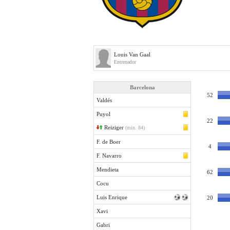
Louis Van Gaal
Entrenador
Barcelona
52
Valdés
Puyol
22
Reiziger
(min. 84)
F. de Boer
4
F. Navarro
Mendieta
62
Cocu
Luis Enrique
20
Xavi
Gabri