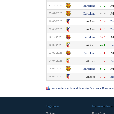
21-12-2024
Barcelona
1 - 2
Atl
25-02-2025
Barcelona
4 - 4
Atl
16-03-2025
Atlético
2 - 4
Ba
02-04-2025
Atlético
0 - 1
Ba
02-12-2025
Barcelona
3 - 1
Atl
12-02-2026
Atlético
4 - 0
Ba
03-03-2026
Barcelona
3 - 0
Atl
04-04-2026
Atlético
1 - 2
Ba
08-04-2026
Barcelona
0 - 2
Atl
14-04-2026
Atlético
1 - 2
Ba
Ver estadísticas de partidos entre Atlético y Barcelona
Síguenos
Recomendamo
Twitter
Forza Atleti