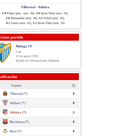
Villarreal - Atlético
1-0
Parejo (pen., min. 30),
2-0
Ayoze Pérez (min. 34),
3-0
Mikautadze (min. 40),
3-1
Pubill (min. 43),
4-1
Gueye (min. 45),
5-1
Ayoze Pérez (min. 54)
óximo partido
Málaga CF
Liga
16 de agosto 2026
Riyadh Air Metropolitano (Madrid)
sificación
Equipo
Pt
Villarreal
(*)
0
Athletic
(*)
0
Atlético (*)
0
Barcelona
(*)
0
Betis
(*)
0