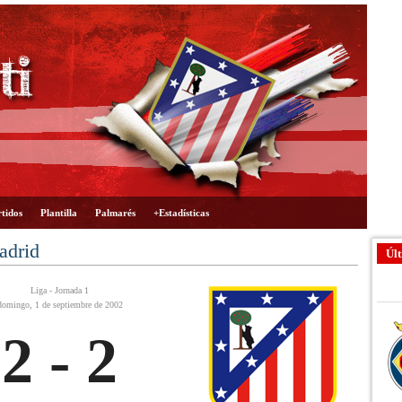
tidos
Plantilla
Palmarés
+Estadísticas
adrid
Últ
Liga - Jornada 1
domingo, 1 de septiembre de 2002
2 - 2