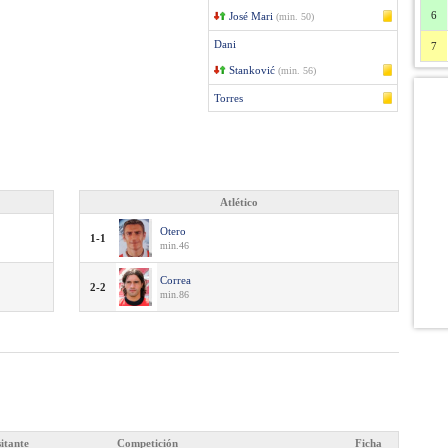
6
José Mari
(min. 50)
Dani
7
Stanković
(min. 56)
Torres
Atlético
Otero
1-1
min.46
Correa
2-2
min.86
sitante
Competición
Ficha