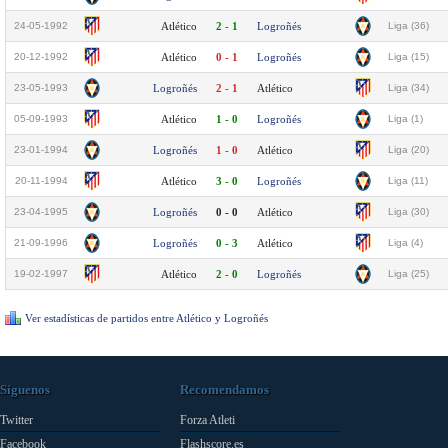
24-05-1992
Atlético
2 - 1
Logroñés
Liga (36)
20-12-1992
Atlético
0 - 1
Logroñés
Liga (15)
23-05-1993
Logroñés
2 - 1
Atlético
Liga (34)
05-09-1993
Atlético
1 - 0
Logroñés
Liga (1)
23-01-1994
Logroñés
1 - 0
Atlético
Liga (20)
20-11-1994
Atlético
3 - 0
Logroñés
Liga (11)
23-04-1995
Logroñés
0 - 0
Atlético
Liga (30)
21-09-1996
Logroñés
0 - 3
Atlético
Liga (4)
19-02-1997
Atlético
2 - 0
Logroñés
Liga (25)
Ver estadísticas de partidos entre Atlético y Logroñés
Síguenos
Recomendamos
Twitter
Forza Atleti
Facebook
Flashscore.es