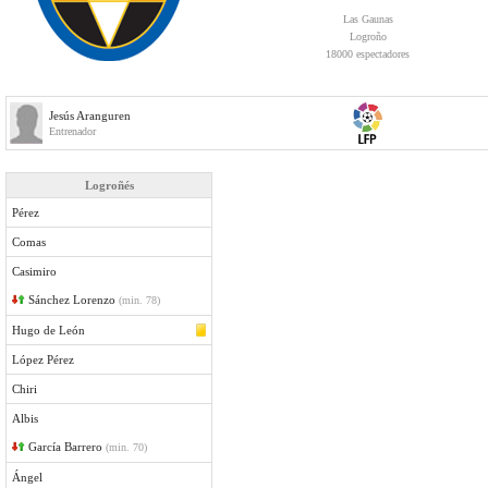
Las Gaunas
Logroño
18000 espectadores
Jesús Aranguren
Entrenador
Logroñés
Pérez
Comas
Casimiro
Sánchez Lorenzo
(min. 78)
Hugo de León
López Pérez
Chiri
Albis
García Barrero
(min. 70)
Ángel