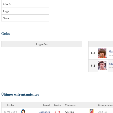
Adolfo
Jorge
Nadal
Goles
Logroñés
Mar
0-1
min
Jul
0-2
min
Últimos enfrentamientos
Fecha
Local
Goles
Visitante
Competició
11-01-1992
Logroñés
1 - 0
Atlético
Liga (17)