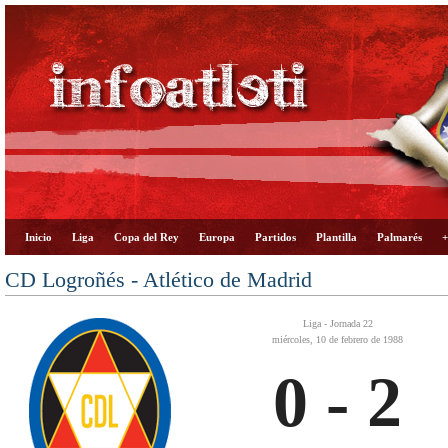
Inicio
Liga
Copa del Rey
Europa
Partidos
Plantilla
Palmarés
+
CD Logroñés - Atlético de Madrid
Liga - Jornada 22
miércoles, 10 de febrero de 1988
0 - 2