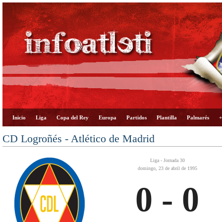
Inicio
Liga
Copa del Rey
Europa
Partidos
Plantilla
Palmarés
+
CD Logroñés - Atlético de Madrid
Liga - Jornada 30
domingo, 23 de abril de 1995
0 - 0