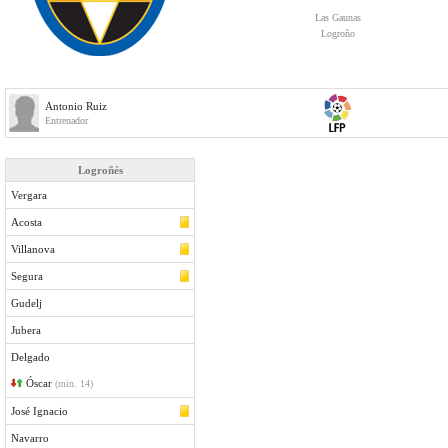
Las Gaunas
Logroño
Antonio Ruiz
Entrenador
Logroñés
Vergara
Acosta
Villanova
Segura
Gudelj
Jubera
Delgado
Óscar
(min. 14)
José Ignacio
Navarro