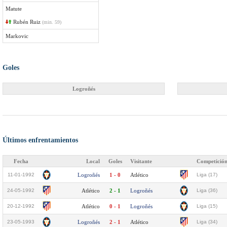
Matute
Rubén Ruiz
(min. 59)
Markovic
Goles
Logroñés
Últimos enfrentamientos
Fecha
Local
Goles
Visitante
Competició
11-01-1992
Logroñés
1 - 0
Atlético
Liga (17)
24-05-1992
Atlético
2 - 1
Logroñés
Liga (36)
20-12-1992
Atlético
0 - 1
Logroñés
Liga (15)
23-05-1993
Logroñés
2 - 1
Atlético
Liga (34)