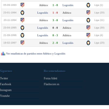
05-09-1993
Atlético
1 - 0
Logroñés
Liga (1)
23-01-1994
Logroñés
1 - 0
Atlético
Liga (20)
20-11-1994
Atlético
3 - 0
Logroñés
Liga (11)
23-04-1995
Logroñés
0 - 0
Atlético
Liga (30)
21-09-1996
Logroñés
0 - 3
Atlético
Liga (4)
19-02-1997
Atlético
2 - 0
Logroñés
Liga (25)
Ver estadísticas de partidos entre Atlético y Logroñés
Síguenos
Recomendamos
Twitter
Forza Atleti
Facebook
Flashscore.es
Instagram
Youtube