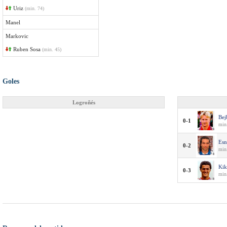
Uriz
(min. 74)
Manel
Markovic
Ruben Sosa
(min. 45)
Goles
Logroñés
Bej
0-1
min
Esn
0-2
min.
Ki
0-3
min.