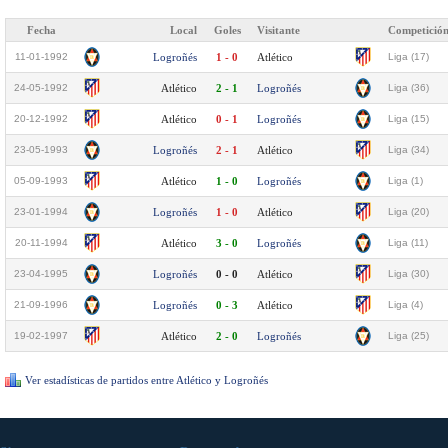
Fecha
Local
Goles
Visitante
Competició
11-01-1992
Logroñés
1 - 0
Atlético
Liga (17)
24-05-1992
Atlético
2 - 1
Logroñés
Liga (36)
20-12-1992
Atlético
0 - 1
Logroñés
Liga (15)
23-05-1993
Logroñés
2 - 1
Atlético
Liga (34)
05-09-1993
Atlético
1 - 0
Logroñés
Liga (1)
23-01-1994
Logroñés
1 - 0
Atlético
Liga (20)
20-11-1994
Atlético
3 - 0
Logroñés
Liga (11)
23-04-1995
Logroñés
0 - 0
Atlético
Liga (30)
21-09-1996
Logroñés
0 - 3
Atlético
Liga (4)
19-02-1997
Atlético
2 - 0
Logroñés
Liga (25)
Ver estadísticas de partidos entre Atlético y Logroñés