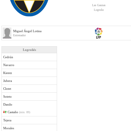
Las Gaunas
Logroño
Miguel Ángel Lotina
Entrenador
Logroñés
Cedrún
Navarro
Kientz
Jubera
Clotet
Soteto
Danilo
Castaño
(min. 89)
Tejera
Morales