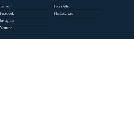
Twitter
Forza Atleti
Facebook
Flashscore.es
Instagram
Youtube