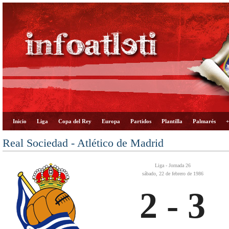
Inicio
Liga
Copa del Rey
Europa
Partidos
Plantilla
Palmarés
+
Real Sociedad - Atlético de Madrid
Liga - Jornada 26
sábado, 22 de febrero de 1986
2 - 3