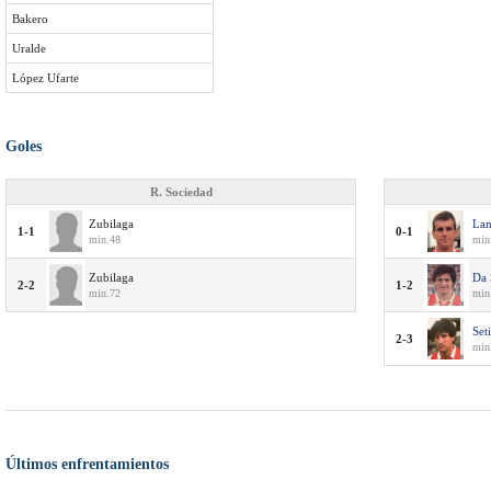
Bakero
Uralde
López Ufarte
Goles
R. Sociedad
Zubilaga
Lan
1-1
0-1
min.48
min
Zubilaga
Da 
2-2
1-2
min.72
min
Set
2-3
min
Últimos enfrentamientos