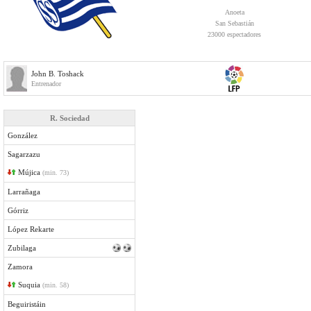
Anoeta
San Sebastián
23000 espectadores
John B. Toshack
Entrenador
R. Sociedad
González
Sagarzazu
Mújica
(min. 73)
Larrañaga
Górriz
López Rekarte
Zubilaga
Zamora
Suquia
(min. 58)
Beguiristáin