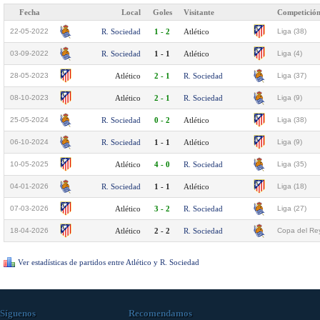
Fecha
Local
Goles
Visitante
Competició
22-05-2022
R. Sociedad
1 - 2
Atlético
Liga (38)
03-09-2022
R. Sociedad
1 - 1
Atlético
Liga (4)
28-05-2023
Atlético
2 - 1
R. Sociedad
Liga (37)
08-10-2023
Atlético
2 - 1
R. Sociedad
Liga (9)
25-05-2024
R. Sociedad
0 - 2
Atlético
Liga (38)
06-10-2024
R. Sociedad
1 - 1
Atlético
Liga (9)
10-05-2025
Atlético
4 - 0
R. Sociedad
Liga (35)
04-01-2026
R. Sociedad
1 - 1
Atlético
Liga (18)
07-03-2026
Atlético
3 - 2
R. Sociedad
Liga (27)
18-04-2026
Atlético
2 - 2
R. Sociedad
Copa del Rey
Ver estadísticas de partidos entre Atlético y R. Sociedad
Síguenos
Recomendamos