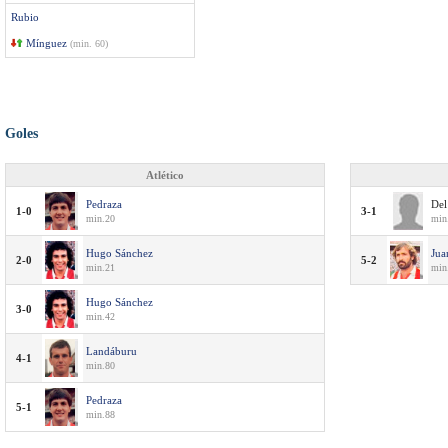
Rubio
Mínguez
(min. 60)
Goles
Atlético
Pedraza
Del
1-0
3-1
min.20
min
Hugo Sánchez
Jua
2-0
5-2
min.21
min.
Hugo Sánchez
3-0
min.42
Landáburu
4-1
min.80
Pedraza
5-1
min.88