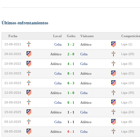
Últimos enfrentamientos
Fecha
Local
Goles
Visitante
Competició
15-08-2021
Celta
1 - 2
Atlético
Liga (1)
26-02-2022
Atlético
2 - 0
Celta
Liga (26)
10-09-2022
Atlético
4 - 1
Celta
Liga (5)
12-02-2023
Celta
0 - 1
Atlético
Liga (21)
21-10-2023
Celta
0 - 3
Atlético
Liga (10)
12-05-2024
Atlético
1 - 0
Celta
Liga (35)
26-09-2024
Celta
0 - 1
Atlético
Liga (7)
15-02-2025
Atlético
1 - 1
Celta
Liga (24)
05-10-2025
Celta
1 - 1
Atlético
Liga (8)
09-05-2026
Atlético
0 - 1
Celta
Liga (35)