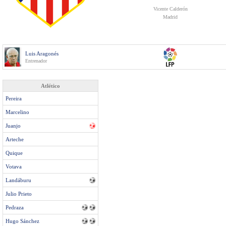
Vicente Calderón
Madrid
Luis Aragonés
Entrenador
Atlético
Pereira
Marcelino
Juanjo
Arteche
Quique
Votava
Landáburu
Julio Prieto
Pedraza
Hugo Sánchez