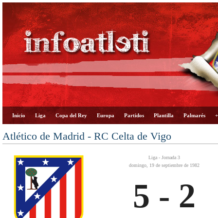
Inicio
Liga
Copa del Rey
Europa
Partidos
Plantilla
Palmarés
+
Atlético de Madrid - RC Celta de Vigo
Liga - Jornada 3
domingo, 19 de septiembre de 1982
5 - 2