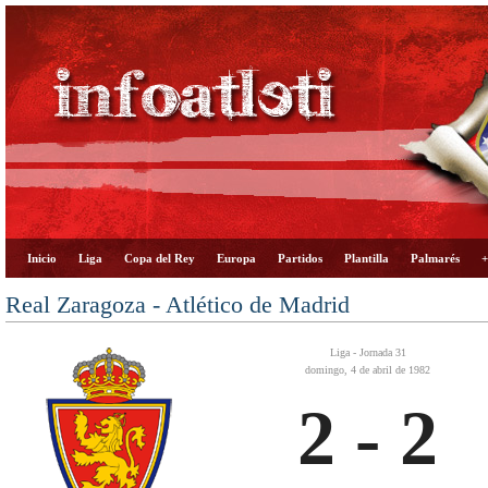
Inicio
Liga
Copa del Rey
Europa
Partidos
Plantilla
Palmarés
+
Real Zaragoza - Atlético de Madrid
Liga - Jornada 31
domingo, 4 de abril de 1982
2 - 2