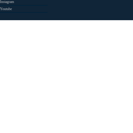
Instagram
Youtube