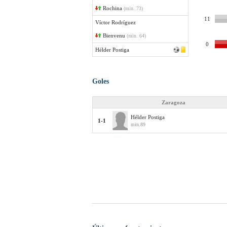
Rochina
(min. 73)
11
Víctor Rodríguez
Bienvenu
(min. 64)
0
Hélder Postiga
Goles
Zaragoza
Hélder Postiga
1-1
min.89