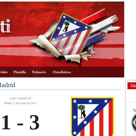
tidos
Plantilla
Palmarés
+Estadísticas
Madrid
Últ
Liga - Jornada 38
sábado, 1 de junio de 2013
1 - 3