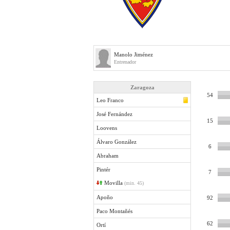
Manolo Jiménez
Entrenador
Zaragoza
54
Leo Franco
José Fernández
15
Loovens
Álvaro González
6
Abraham
Pintér
7
Movilla
(min. 45)
Apoño
92
Paco Montañés
62
Ortí