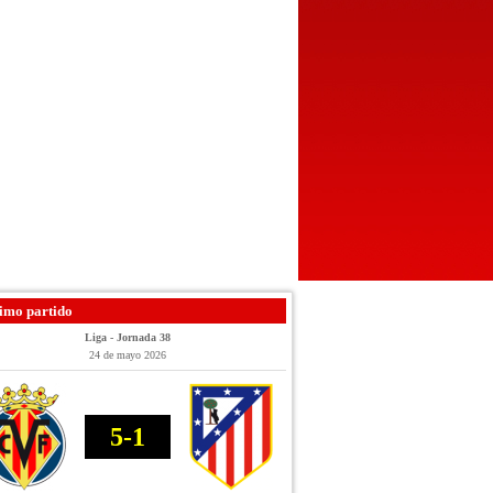
imo partido
Liga - Jornada 38
24 de mayo 2026
5-1