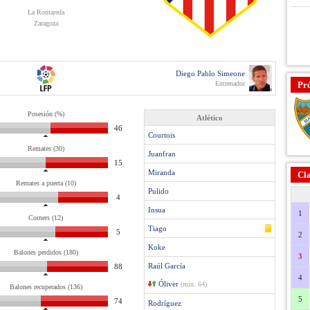
La Romareda
Zaragoza
Diego Pablo Simeone
Entrenador
Pr
Posesión (%)
Atlético
46
Courtois
Remates (30)
Juanfran
15
Miranda
Cla
Remates a puerta (10)
Pulido
4
Insua
1
Corners (12)
Tiago
5
2
Koke
Balones perdidos (180)
3
Raúl García
88
4
Óliver
(min. 64)
Balones recuperados (136)
5
74
Rodríguez