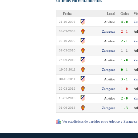
Últimos enfrentamientos
Fecha
Local
Goles
Vi
21-10-2007
Atlético
4 - 0
Za
08-03-2008
Zaragoza
2 - 1
Atl
03-10-2009
Atlético
2 - 1
Za
07-03-2010
Zaragoza
1 - 1
Atl
26-09-2010
Atlético
1 - 0
Za
19-02-2011
Zaragoza
0 - 1
Atl
30-10-2011
Atlético
3 - 1
Za
25-03-2012
Zaragoza
1 - 0
Atl
13-01-2013
Atlético
2 - 0
Za
01-06-2013
Zaragoza
1 - 3
Atl
Ver estadísticas de partidos entre Atlético y Zaragoza