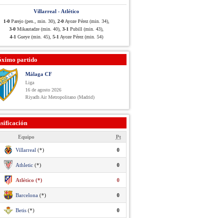
Villarreal - Atlético
1-0
Parejo (pen., min. 30),
2-0
Ayoze Pérez (min. 34),
3-0
Mikautadze (min. 40),
3-1
Pubill (min. 43),
4-1
Gueye (min. 45),
5-1
Ayoze Pérez (min. 54)
óximo partido
Málaga CF
Liga
16 de agosto 2026
Riyadh Air Metropolitano (Madrid)
sificación
Equipo
Pt
Villarreal
(*)
0
Athletic
(*)
0
Atlético (*)
0
Barcelona
(*)
0
Betis
(*)
0