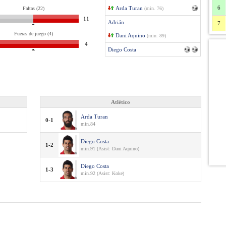
6
Arda Turan
Faltas (22)
(min. 76)
11
Adrián
7
Fueras de juego (4)
Dani Aquino
(min. 89)
4
Diego Costa
Atlético
Arda Turan
0-1
min.84
Diego Costa
1-2
min.91 (Asist: Dani Aquino)
Diego Costa
1-3
min.92 (Asist: Koke)