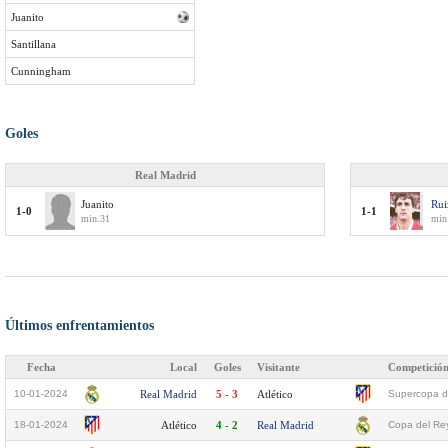
Juanito
Santillana
Cunningham
Goles
Real Madrid
Juanito
Rui
1-0
1-1
min.31
min
Últimos enfrentamientos
Fecha
Local
Goles
Visitante
Competició
10-01-2024
Real Madrid
5 - 3
Atlético
Supercopa d
18-01-2024
Atlético
4 - 2
Real Madrid
Copa del Rey