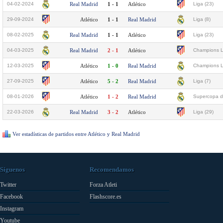
04-02-2024
Real Madrid
1 - 1
Atlético
Liga (23)
29-09-2024
Atlético
1 - 1
Real Madrid
Liga (8)
08-02-2025
Real Madrid
1 - 1
Atlético
Liga (23)
04-03-2025
Real Madrid
2 - 1
Atlético
Champions L
12-03-2025
Atlético
1 - 0
Real Madrid
Champions L
27-09-2025
Atlético
5 - 2
Real Madrid
Liga (7)
08-01-2026
Atlético
1 - 2
Real Madrid
Supercopa d
22-03-2026
Real Madrid
3 - 2
Atlético
Liga (29)
Ver estadísticas de partidos entre Atlético y Real Madrid
Síguenos
Recomendamos
Twitter
Forza Atleti
Facebook
Flashscore.es
Instagram
Youtube