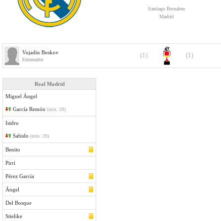
Santiago Bernabeu
Madrid
Vujadin Boskov
(1)
(1)
Entrenador
Real Madrid
Miguel Ángel
García Remón
(min. 59)
Isidro
Sabido
(min. 29)
Benito
Pirri
Pérez García
Ángel
Del Bosque
Stielike