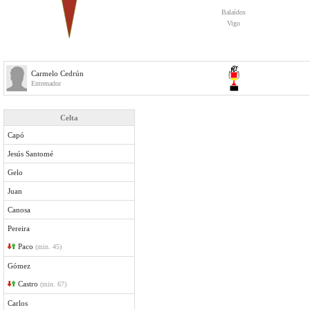
Balaídos
Vigo
Carmelo Cedrún
Entrenador
Celta
Capó
Jesús Santomé
Gelo
Juan
Canosa
Pereira
Paco
(min. 45)
Gómez
Castro
(min. 67)
Carlos