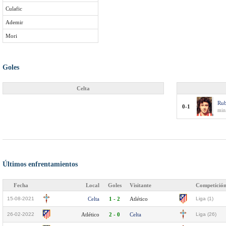
Culafic
Ademir
Mori
Goles
Celta
Rub
0-1
min
Últimos enfrentamientos
Fecha
Local
Goles
Visitante
Competició
15-08-2021
Celta
1 - 2
Atlético
Liga (1)
26-02-2022
Atlético
2 - 0
Celta
Liga (26)