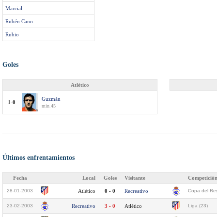
Marcial
Rubén Cano
Rubio
Goles
Atlético
Guzmán
1-0
min.45
Últimos enfrentamientos
Fecha
Local
Goles
Visitante
Competició
28-01-2003
Atlético
0 - 0
Recreativo
Copa del Rey
23-02-2003
Recreativo
3 - 0
Atlético
Liga (23)