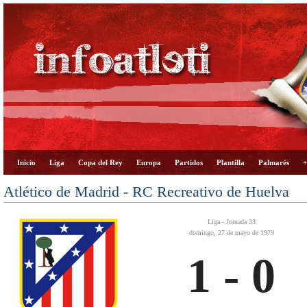
Inicio
Liga
Copa del Rey
Europa
Partidos
Plantilla
Palmarés
+
Atlético de Madrid - RC Recreativo de Huelva
Liga - Jornada 33
domingo, 27 de mayo de 1979
1 - 0