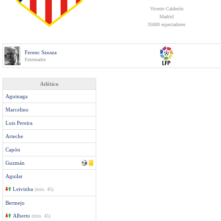
Vicente Calderón
Madrid
35000 espectadores
Ferenc Szusza
Entrenador
Atlético
Aguinaga
Marcelino
Luis Pereira
Arteche
Capón
Guzmán
Aguilar
Leivinha
(min. 45)
Bermejo
Alberto
(min. 45)