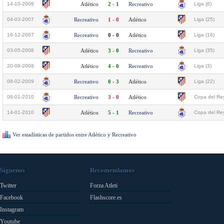
14-10-2006
Atlético
2 - 1
Recreativo
Liga (6)
04-03-2007
Recreativo
1 - 0
Atlético
Liga (25)
16-12-2007
Recreativo
0 - 0
Atlético
Liga (16)
03-05-2008
Atlético
3 - 0
Recreativo
Liga (35)
20-09-2008
Atlético
4 - 0
Recreativo
Liga (3)
08-02-2009
Recreativo
0 - 3
Atlético
Liga (22)
06-01-2010
Recreativo
3 - 0
Atlético
Copa del Rey
14-01-2010
Atlético
5 - 1
Recreativo
Copa del Rey
Ver estadísticas de partidos entre Atlético y Recreativo
Síguenos
Recomendamos
Twitter
Forza Atleti
Facebook
Flashscore.es
Instagram
Youtube