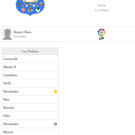
Insular
Las Palmas
Roque Olsen
Entrenador
Las Palmas
Carnevalli
Martín II
Castellano
Wolff
Hernández
Páez
Brindisi
Félix
Hernández
Morete