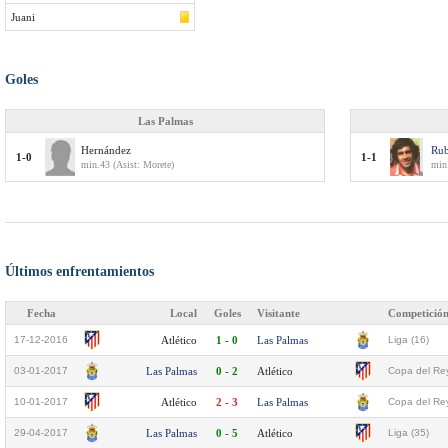
Juani
Goles
Las Palmas
Hernández
Ru
1-0
1-1
min.43 (Asist: Morete)
min.
Últimos enfrentamientos
Fecha
Local
Goles
Visitante
Competició
17-12-2016
Atlético
1 - 0
Las Palmas
Liga (16)
03-01-2017
Las Palmas
0 - 2
Atlético
Copa del Rey
10-01-2017
Atlético
2 - 3
Las Palmas
Copa del Rey
29-04-2017
Las Palmas
0 - 5
Atlético
Liga (35)