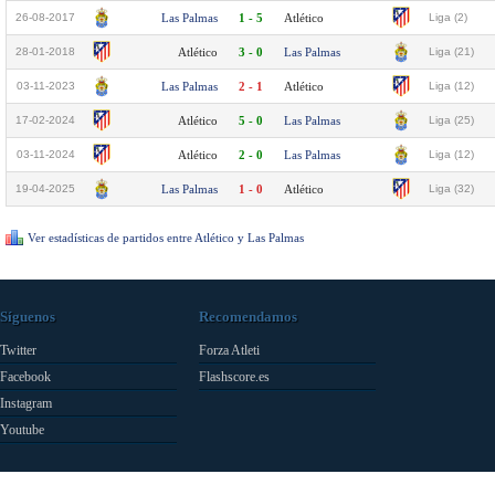
26-08-2017
Las Palmas
1 - 5
Atlético
Liga (2)
28-01-2018
Atlético
3 - 0
Las Palmas
Liga (21)
03-11-2023
Las Palmas
2 - 1
Atlético
Liga (12)
17-02-2024
Atlético
5 - 0
Las Palmas
Liga (25)
03-11-2024
Atlético
2 - 0
Las Palmas
Liga (12)
19-04-2025
Las Palmas
1 - 0
Atlético
Liga (32)
Ver estadísticas de partidos entre Atlético y Las Palmas
Síguenos
Recomendamos
Twitter
Forza Atleti
Facebook
Flashscore.es
Instagram
Youtube