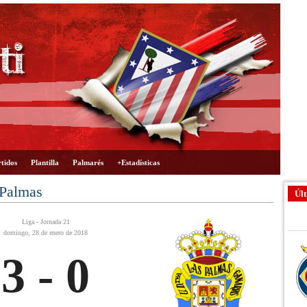
tidos
Plantilla
Palmarés
+Estadísticas
 Palmas
Últ
Liga - Jornada 21
domingo, 28 de enero de 2018
3 - 0