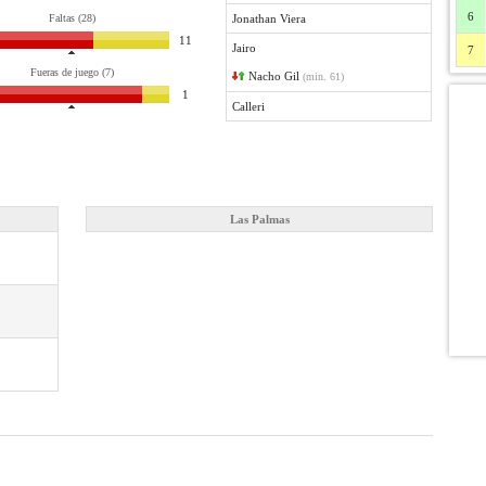
6
Faltas (28)
Jonathan Viera
11
Jairo
7
Fueras de juego (7)
Nacho Gil
(min. 61)
1
Calleri
Las Palmas