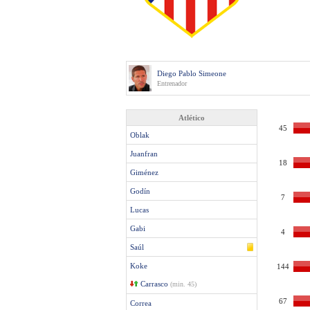
Diego Pablo Simeone
Entrenador
Atlético
45
Oblak
Juanfran
18
Giménez
Godín
7
Lucas
Gabi
4
Saúl
Koke
144
Carrasco
(min. 45)
67
Correa