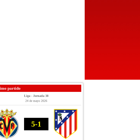
imo partido
Liga - Jornada 38
24 de mayo 2026
5-1