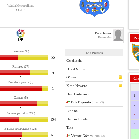
Wanda Metropolitano
Madrid
Paco Jémez
Entrenador
Pr
Posesión (%)
Las Palmas
55
Chichizola
Remates (27)
David Simón
9
Gálvez
Cla
Remates a puerta (8)
Ximo Navarro
1
Dani Castellano
1
Corners (5)
Erik Expósito
(min. 79)
1
2
Peñalba
Balones perdidos (298)
3
Hernán Toledo
154
4
Tana
Balones recuperados (128)
5
61
Vicente Gómez
(min. 58)