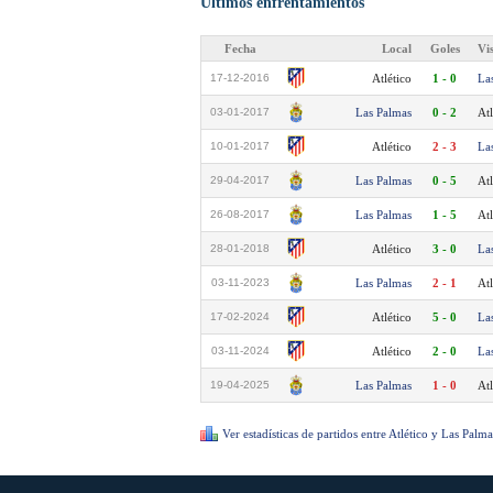
Últimos enfrentamientos
Fecha
Local
Goles
Vi
17-12-2016
Atlético
1 - 0
La
03-01-2017
Las Palmas
0 - 2
Atl
10-01-2017
Atlético
2 - 3
La
29-04-2017
Las Palmas
0 - 5
Atl
26-08-2017
Las Palmas
1 - 5
Atl
28-01-2018
Atlético
3 - 0
La
03-11-2023
Las Palmas
2 - 1
Atl
17-02-2024
Atlético
5 - 0
La
03-11-2024
Atlético
2 - 0
La
19-04-2025
Las Palmas
1 - 0
Atl
Ver estadísticas de partidos entre Atlético y Las Palma