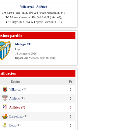
Villarreal - Atlético
1-0
Parejo (pen., min. 30),
2-0
Ayoze Pérez (min. 34),
3-0
Mikautadze (min. 40),
3-1
Pubill (min. 43),
4-1
Gueye (min. 45),
5-1
Ayoze Pérez (min. 54)
óximo partido
Málaga CF
Liga
16 de agosto 2026
Riyadh Air Metropolitano (Madrid)
sificación
Equipo
Pt
Villarreal
(*)
0
Athletic
(*)
0
Atlético (*)
0
Barcelona
(*)
0
Betis
(*)
0