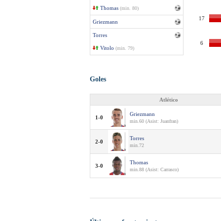
Thomas
(min. 80)
17
Griezmann
Torres
6
Vitolo
(min. 79)
Goles
Atlético
Griezmann
1-0
min.60 (Asist: Juanfran)
Torres
2-0
min.72
Thomas
3-0
min.88 (Asist: Carrasco)