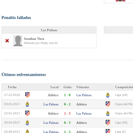
Penaltis fallados
Las Palmas
Jonathan Viera
Detenido por Oblak, min.81
Últimos enfrentamientos
Fecha
Local
Goles
Visitante
Competició
17-12-2016
Atlético
1 - 0
Las Palmas
Liga (16)
03-01-2017
Las Palmas
0 - 2
Atlético
Copa del Rey
10-01-2017
Atlético
2 - 3
Las Palmas
Copa del Rey
29-04-2017
Las Palmas
0 - 5
Atlético
Liga (35)
26-08-2017
Las Palmas
1 - 5
Atlético
Liga (2)