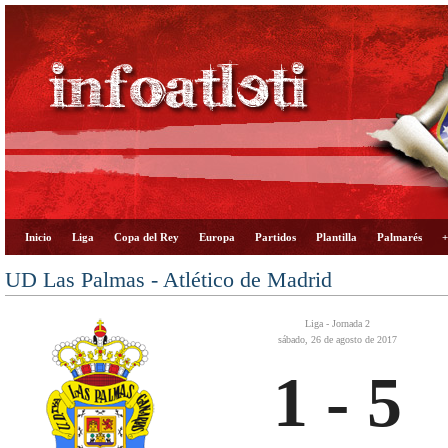
Inicio
Liga
Copa del Rey
Europa
Partidos
Plantilla
Palmarés
+
UD Las Palmas - Atlético de Madrid
Liga - Jornada 2
sábado, 26 de agosto de 2017
1 - 5