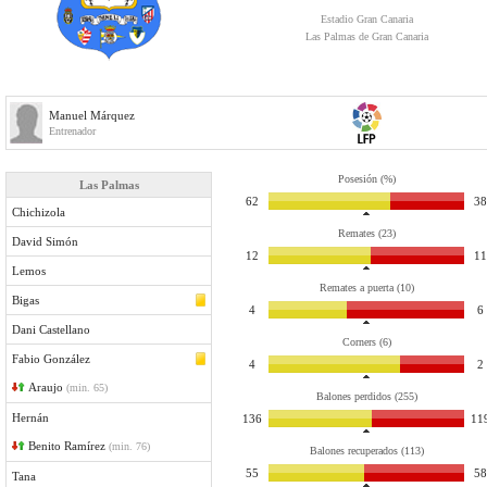
Estadio Gran Canaria
Las Palmas de Gran Canaria
Manuel Márquez
Entrenador
Posesión (%)
Las Palmas
62
38
Chichizola
Remates (23)
David Simón
12
11
Lemos
Remates a puerta (10)
Bigas
4
6
Dani Castellano
Corners (6)
Fabio González
4
2
Araujo
(min. 65)
Balones perdidos (255)
Hernán
136
11
Benito Ramírez
(min. 76)
Balones recuperados (113)
55
58
Tana