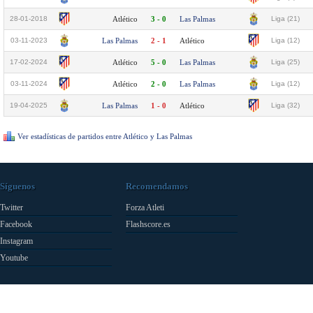
28-01-2018
Atlético
3 - 0
Las Palmas
Liga (21)
03-11-2023
Las Palmas
2 - 1
Atlético
Liga (12)
17-02-2024
Atlético
5 - 0
Las Palmas
Liga (25)
03-11-2024
Atlético
2 - 0
Las Palmas
Liga (12)
19-04-2025
Las Palmas
1 - 0
Atlético
Liga (32)
Ver estadísticas de partidos entre Atlético y Las Palmas
Síguenos
Recomendamos
Twitter
Forza Atleti
Facebook
Flashscore.es
Instagram
Youtube