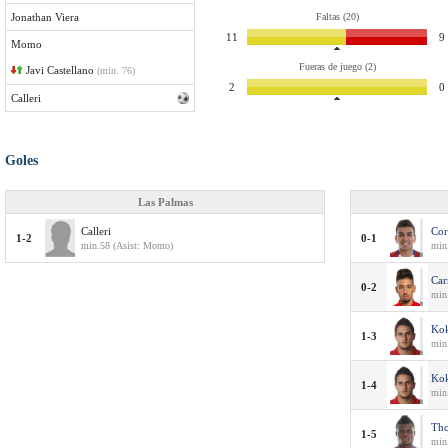
Jonathan Viera
Faltas (20)
11
9
Momo
Fueras de juego (2)
Javi Castellano
(min. 76)
2
0
Calleri
Goles
Las Palmas
Calleri
Cor
1-2
0-1
min.58 (Asist: Momo)
min
Car
0-2
min
Ko
1-3
min
Ko
1-4
min
Th
1-5
min.