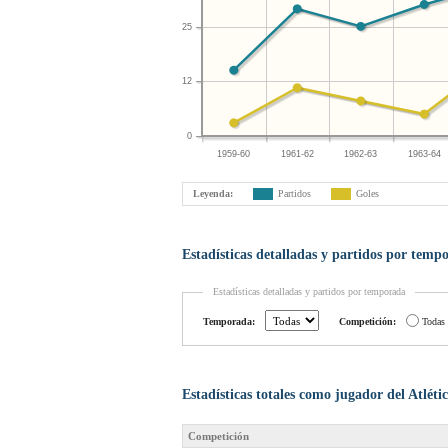
25
12
0
1959-60
1961-62
1962-63
1963-64
Leyenda:
Partidos
Goles
Estadísticas detalladas y partidos por temp
Estadísticas detalladas y partidos por temporada
Temporada:
Competición:
Todas
Estadísticas totales como jugador del Atlét
Competición