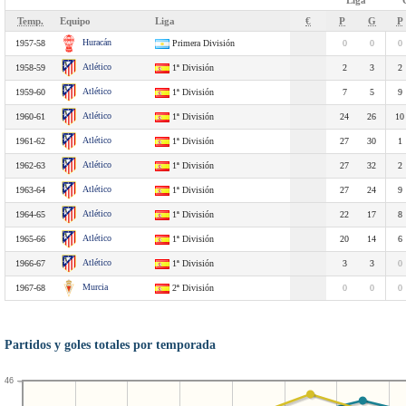
Liga
Temp.
Equipo
Liga
€
P
G
P
Huracán
1957-58
Primera División
0
0
0
Atlético
1958-59
1ª División
2
3
2
Atlético
1959-60
1ª División
7
5
9
Atlético
1960-61
1ª División
24
26
10
Atlético
1961-62
1ª División
27
30
1
Atlético
1962-63
1ª División
27
32
2
Atlético
1963-64
1ª División
27
24
9
Atlético
1964-65
1ª División
22
17
8
Atlético
1965-66
1ª División
20
14
6
Atlético
1966-67
1ª División
3
3
0
Murcia
1967-68
2ª División
0
0
0
Partidos y goles totales por temporada
46