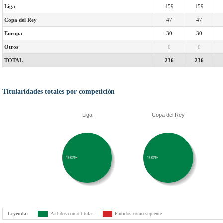
Liga
159
159
Copa del Rey
47
47
Europa
30
30
Otros
0
0
TOTAL
236
236
Titularidades totales por competición
Liga
Copa del Rey
100%
100%
Leyenda:
Partidos como titular
Partidos como suplente