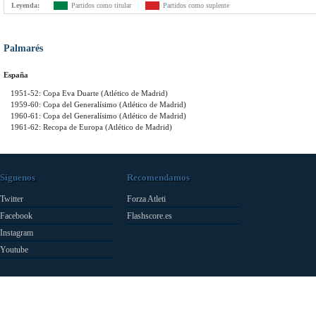
Leyenda:
Partidos como titular
Partidos como suplente
Palmarés
España
1951-52: Copa Eva Duarte (Atlético de Madrid)
1959-60: Copa del Generalísimo (Atlético de Madrid)
1960-61: Copa del Generalísimo (Atlético de Madrid)
1961-62: Recopa de Europa (Atlético de Madrid)
Síguenos
Recomendamos
Twitter
Forza Atleti
Facebook
Flashscore.es
Instagram
Youtube