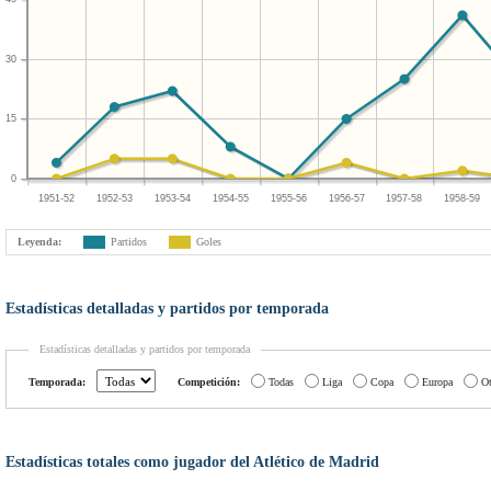
30
15
0
1951-52
1952-53
1953-54
1954-55
1955-56
1956-57
1957-58
1958-59
Leyenda:
Partidos
Goles
Estadísticas detalladas y partidos por temporada
Estadísticas detalladas y partidos por temporada
Temporada:
Competición:
Todas
Liga
Copa
Europa
Ot
Estadísticas totales como jugador del Atlético de Madrid