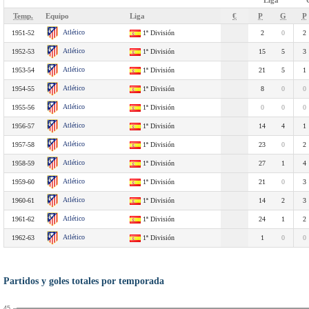
Liga
Temp.
Equipo
Liga
€
P
G
P
Atlético
1951-52
1ª División
2
0
2
Atlético
1952-53
1ª División
15
5
3
Atlético
1953-54
1ª División
21
5
1
Atlético
1954-55
1ª División
8
0
0
Atlético
1955-56
1ª División
0
0
0
Atlético
1956-57
1ª División
14
4
1
Atlético
1957-58
1ª División
23
0
2
Atlético
1958-59
1ª División
27
1
4
Atlético
1959-60
1ª División
21
0
3
Atlético
1960-61
1ª División
14
2
3
Atlético
1961-62
1ª División
24
1
2
Atlético
1962-63
1ª División
1
0
0
Partidos y goles totales por temporada
45