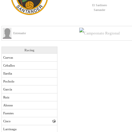
El Sardinero
Santander
Entrenador
Racing
Cuevas
Ceballos
Ilardia
Pocholo
García
Ruiz
Alonso
Fuentes
Cisco
Larrinaga