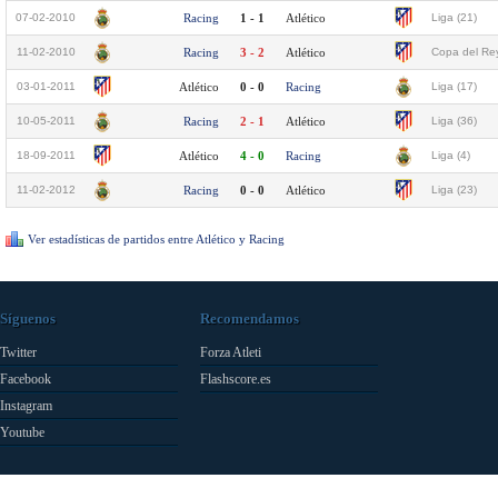
07-02-2010
Racing
1 - 1
Atlético
Liga (21)
11-02-2010
Racing
3 - 2
Atlético
Copa del Rey
03-01-2011
Atlético
0 - 0
Racing
Liga (17)
10-05-2011
Racing
2 - 1
Atlético
Liga (36)
18-09-2011
Atlético
4 - 0
Racing
Liga (4)
11-02-2012
Racing
0 - 0
Atlético
Liga (23)
Ver estadísticas de partidos entre Atlético y Racing
Síguenos
Recomendamos
Twitter
Forza Atleti
Facebook
Flashscore.es
Instagram
Youtube