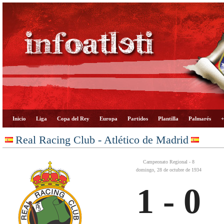
Inicio
Liga
Copa del Rey
Europa
Partidos
Plantilla
Palmarés
+
Real Racing Club - Atlético de Madrid
Campeonato Regional - 8
domingo, 28 de octubre de 1934
1 - 0