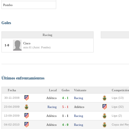
Pombo
Goles
Racing
Cisco
1-0
min.61 (Asist: Pombo)
Últimos enfrentamientos
Fecha
Local
Goles
Visitante
Competició
30-11-2008
Atlético
4 - 1
Racing
Liga (13)
23-04-2009
Racing
5 - 1
Atlético
Liga (32)
13-09-2009
Atlético
1 - 1
Racing
Liga (2)
04-02-2010
Atlético
4 - 0
Racing
Copa del Rey