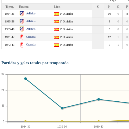
Liga
Temp.
Equipo
Liga
€
P
G
P
Atlético
1934-35
1ª División
10
0
8
Atlético
1935-36
1ª División
6
0
0
Atlético
1939-40
1ª División
5
0
0
Granada
1941-42
1ª División
12
1
0
Granada
1942-43
1ª División
9
1
0
Partidos y goles totales por temporada
32
21
11
0
1934-35
1935-36
1939-40