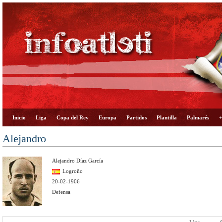
Inicio
Liga
Copa del Rey
Europa
Partidos
Plantilla
Palmarés
+
Alejandro
Alejandro Díaz García
Logroño
20-02-1906
Defensa