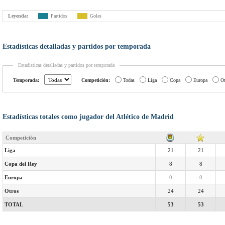
Leyenda:
Partidos
Goles
Estadísticas detalladas y partidos por temporada
Estadísticas detalladas y partidos por temporada
Temporada:
Competición:
Todas
Liga
Copa
Europa
Ot
Estadísticas totales como jugador del Atlético de Madrid
Competición
Liga
21
21
Copa del Rey
8
8
Europa
0
0
Otros
24
24
TOTAL
53
53