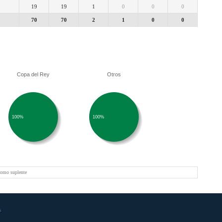
19
19
1
0
0
0
70
70
2
1
0
0
Copa del Rey
Otros
100%
100%
como suplente
s