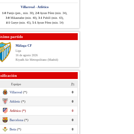
Villarreal - Atlético
1-0
Parejo (pen., min. 30),
2-0
Ayoze Pérez (min. 34),
3-0
Mikautadze (min. 40),
3-1
Pubill (min. 43),
4-1
Gueye (min. 45),
5-1
Ayoze Pérez (min. 54)
óximo partido
Málaga CF
Liga
16 de agosto 2026
Riyadh Air Metropolitano (Madrid)
sificación
Equipo
Pt
Villarreal
(*)
0
Athletic
(*)
0
Atlético (*)
0
Barcelona
(*)
0
Betis
(*)
0