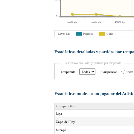
15
0
1928-29
1929-30
1930-31
Leyenda:
Partidos
Goles
Estadísticas detalladas y partidos por temp
Estadísticas detalladas y partidos por temporada
Temporada:
Competición:
Todas
Estadísticas totales como jugador del Atlét
Competición
Liga
Copa del Rey
Europa