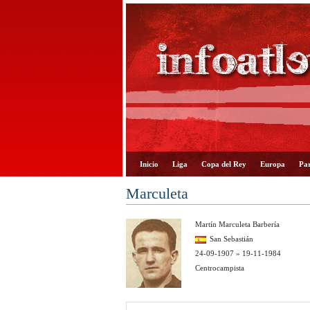
Inicio
Liga
Copa del Rey
Europa
Par
Marculeta
Martín Marculeta Barbería
San Sebastián
24-09-1907 » 19-11-1984
Centrocampista