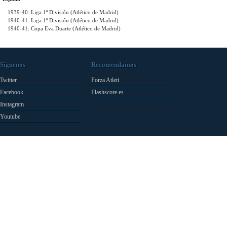
1939-40: Liga 1ª División (Atlético de Madrid)
1940-41: Liga 1ª División (Atlético de Madrid)
1940-41: Copa Eva Duarte (Atlético de Madrid)
Síguenos
Recomendamos
Twitter
Forza Atleti
Facebook
Flashscore.es
Instagram
Youtube