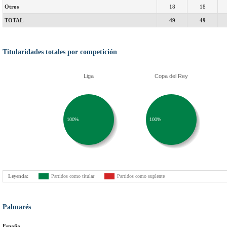
Otros
18
18
TOTAL
49
49
Titularidades totales por competición
Liga
Copa del Rey
100%
100%
Leyenda:
Partidos como titular
Partidos como suplente
Palmarés
España