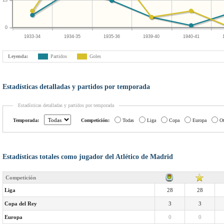
13
0
1933-34
1934-35
1935-36
1939-40
1940-41
Leyenda:
Partidos
Goles
Estadísticas detalladas y partidos por temporada
Estadísticas detalladas y partidos por temporada
Temporada:
Competición:
Todas
Liga
Copa
Europa
Ot
Estadísticas totales como jugador del Atlético de Madrid
Competición
Liga
28
28
Copa del Rey
3
3
Europa
0
0