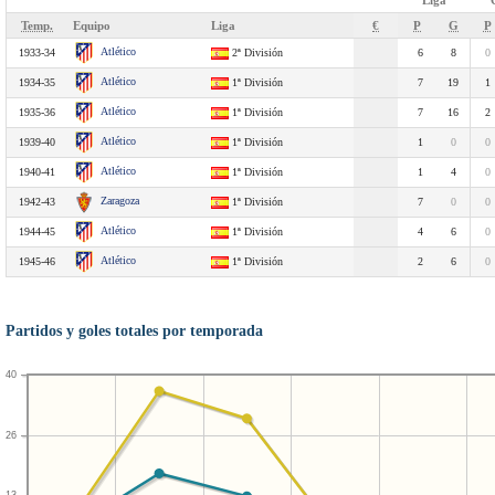
Liga
Temp.
Equipo
Liga
€
P
G
P
Atlético
1933-34
2ª División
6
8
0
Atlético
1934-35
1ª División
7
19
1
Atlético
1935-36
1ª División
7
16
2
Atlético
1939-40
1ª División
1
0
0
Atlético
1940-41
1ª División
1
4
0
Zaragoza
1942-43
1ª División
7
0
0
Atlético
1944-45
1ª División
4
6
0
Atlético
1945-46
1ª División
2
6
0
Partidos y goles totales por temporada
40
26