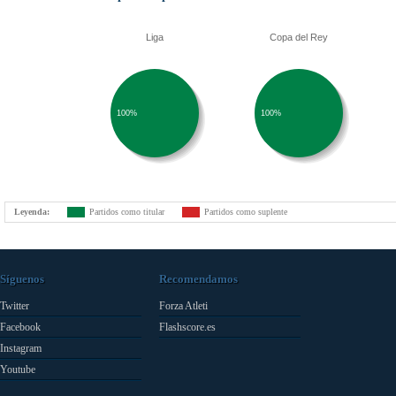
Liga
Copa del Rey
100%
100%
Leyenda:
Partidos como titular
Partidos como suplente
Síguenos
Recomendamos
Twitter
Forza Atleti
Facebook
Flashscore.es
Instagram
Youtube