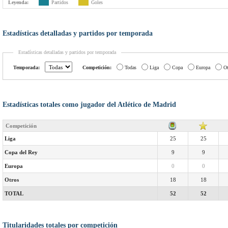
Leyenda:
Partidos
Goles
Estadísticas detalladas y partidos por temporada
Estadísticas detalladas y partidos por temporada
Temporada:
Competición:
Todas
Liga
Copa
Europa
Ot
Estadísticas totales como jugador del Atlético de Madrid
Competición
Liga
25
25
Copa del Rey
9
9
Europa
0
0
Otros
18
18
TOTAL
52
52
Titularidades totales por competición