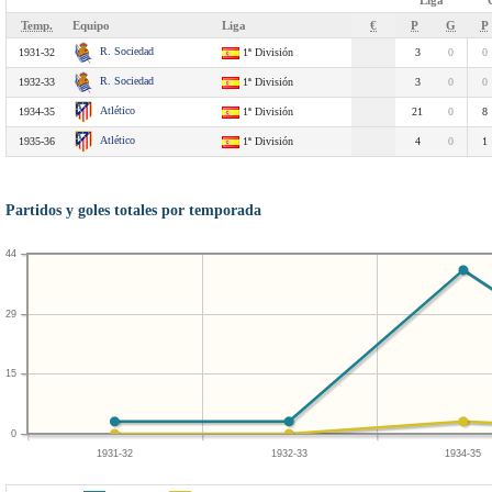
Liga
Temp.
Equipo
Liga
€
P
G
P
R. Sociedad
1931-32
1ª División
3
0
0
R. Sociedad
1932-33
1ª División
3
0
0
Atlético
1934-35
1ª División
21
0
8
Atlético
1935-36
1ª División
4
0
1
Partidos y goles totales por temporada
44
29
15
0
1931-32
1932-33
1934-35