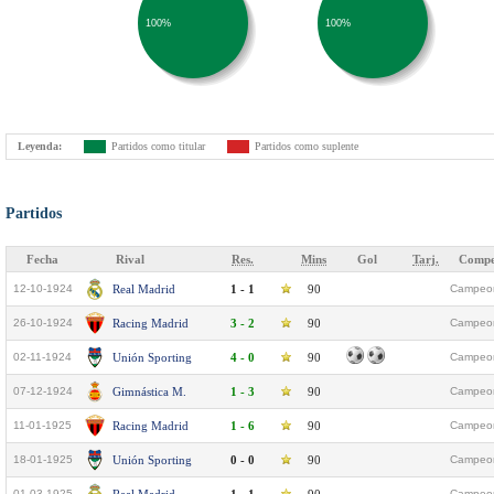
100%
100%
Leyenda:
Partidos como titular
Partidos como suplente
Partidos
Fecha
Rival
Res.
Mins
Gol
Tarj.
Compe
12-10-1924
Real Madrid
1 - 1
90
Campeon
26-10-1924
Racing Madrid
3 - 2
90
Campeon
02-11-1924
Unión Sporting
4 - 0
90
Campeon
07-12-1924
Gimnástica M.
1 - 3
90
Campeon
11-01-1925
Racing Madrid
1 - 6
90
Campeon
18-01-1925
Unión Sporting
0 - 0
90
Campeon
01-03-1925
Campeon