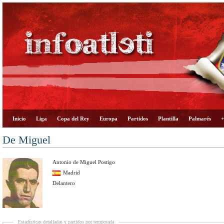
Inicio
Liga
Copa del Rey
Europa
Partidos
Plantilla
Palmarés
+
De Miguel
Antonio de Miguel Postigo
Madrid
Delantero
Estadísticas detalladas y partidos por temporada