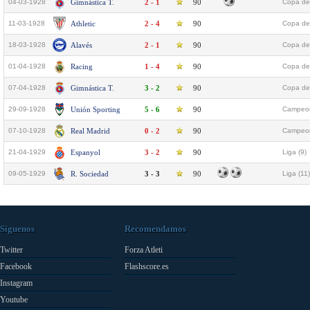
04-03-1928
Gimnástica T.
2 - 1
90
Copa del
11-03-1928
Athletic
2 - 4
90
Copa del
18-03-1928
Alavés
2 - 1
90
Copa del
01-04-1928
Racing
1 - 4
90
Copa del
07-04-1928
Gimnástica T.
3 - 2
90
Copa del
29-09-1928
Unión Sporting
5 - 6
90
Campeon
07-10-1928
Real Madrid
0 - 2
90
Campeon
21-04-1929
Espanyol
3 - 2
90
Liga (9)
09-05-1929
R. Sociedad
3 - 3
90
Liga (11)
Síguenos
Recomendamos
Twitter
Forza Atleti
Facebook
Flashscore.es
Instagram
Youtube