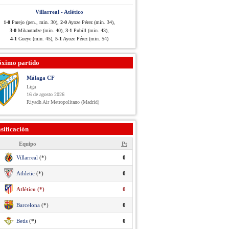
Villarreal - Atlético
1-0
Parejo (pen., min. 30),
2-0
Ayoze Pérez (min. 34),
3-0
Mikautadze (min. 40),
3-1
Pubill (min. 43),
4-1
Gueye (min. 45),
5-1
Ayoze Pérez (min. 54)
óximo partido
Málaga CF
Liga
16 de agosto 2026
Riyadh Air Metropolitano (Madrid)
sificación
Equipo
Pt
Villarreal
(*)
0
Athletic
(*)
0
Atlético (*)
0
Barcelona
(*)
0
Betis
(*)
0