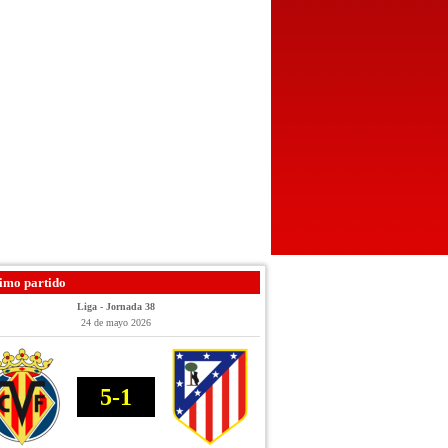
imo partido
Liga - Jornada 38
24 de mayo 2026
5-1