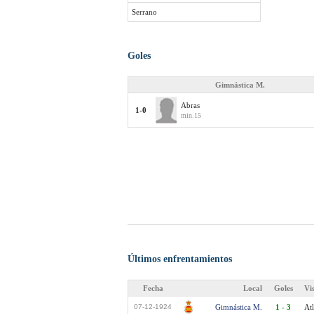
Serrano
Goles
Gimnástica M.
Abras
1-0
min.15
Últimos enfrentamientos
Fecha
Local
Goles
Vi
07-12-1924
Gimnástica M.
1 - 3
Atl