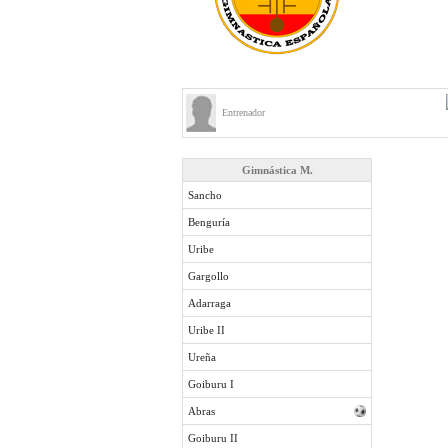
Entrenador
Gimnástica M.
Sancho
Benguría
Uribe
Gargollo
Adarraga
Uribe II
Ureña
Goiburu I
Abras
Goiburu II