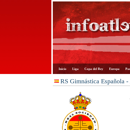
Inicio
Liga
Copa del Rey
Europa
Par
RS Gimnástica Española - 