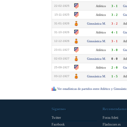
22-02-1925
Atlético
3 - 1
Gi
15-11-1925
Atlético
3 - 2
Gi
31-01-1926
Gimnástica M.
3 - 2
Atl
31-10-1926
Atlético
4 - 1
Gi
12-12-1926
Gimnástica M.
3 - 1
Atl
23-01-1927
Atlético
3 - 0
Gi
02-03-1927
Gimnástica M.
0 - 0
Atl
25-09-1927
Atlético
2 - 0
Gi
03-12-1927
Gimnástica M.
1 - 5
Atl
Ver estadísticas de partidos entre Atlético y Gimnásti
Síguenos
Recomendamo
Twitter
Forza Atleti
Facebook
Flashscore.es