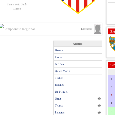
Campo de la Unión
Madrid
Entrenador
Pr
Atlético
Barroso
Flores
A. Olaso
Cla
Quico Marín
Tuduri
1
Burdiel
2
De Miguel
3
Ortiz
4
Triana
5
Palacios