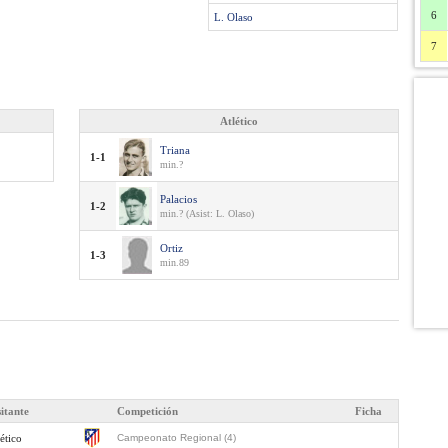
6
L. Olaso
7
Atlético
Triana
1-1
min.?
Palacios
1-2
min.? (Asist: L. Olaso)
Ortiz
1-3
min.89
sitante
Competición
Ficha
ético
Campeonato Regional (4)