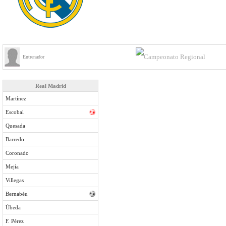
Entrenador
Real Madrid
Martínez
Escobal
Quesada
Barredo
Coronado
Mejía
Villegas
Bernabéu
Úbeda
F. Pérez