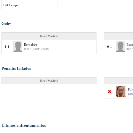
Del Campo
Goles
Real Madrid
Bernabéu
Esco
1-1
0-1
min.? (Asist: Úbeda)
min.4
Penaltis fallados
Real Madrid
Pol
Det
Últimos enfrentamientos