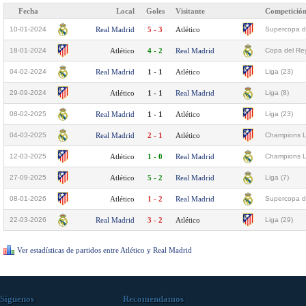
Fecha
Local
Goles
Visitante
Competició
10-01-2024
Real Madrid
5 - 3
Atlético
Supercopa d
18-01-2024
Atlético
4 - 2
Real Madrid
Copa del Rey
04-02-2024
Real Madrid
1 - 1
Atlético
Liga (23)
29-09-2024
Atlético
1 - 1
Real Madrid
Liga (8)
08-02-2025
Real Madrid
1 - 1
Atlético
Liga (23)
04-03-2025
Real Madrid
2 - 1
Atlético
Champions L
12-03-2025
Atlético
1 - 0
Real Madrid
Champions L
27-09-2025
Atlético
5 - 2
Real Madrid
Liga (7)
08-01-2026
Atlético
1 - 2
Real Madrid
Supercopa d
22-03-2026
Real Madrid
3 - 2
Atlético
Liga (29)
Ver estadísticas de partidos entre Atlético y Real Madrid
Síguenos
Recomendamos