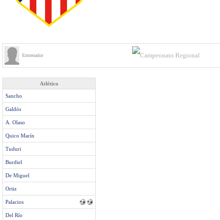
Entrenador
Atlético
Sancho
Galdós
A. Olaso
Quico Marín
Tuduri
Burdiel
De Miguel
Ortiz
Palacios
Del Río