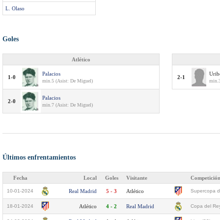
L. Olaso
Goles
Atlético
Palacios
Urib
1-0
2-1
min.5 (Asist: De Miguel)
min.3
Palacios
2-0
min.7 (Asist: De Miguel)
Últimos enfrentamientos
Fecha
Local
Goles
Visitante
Competició
10-01-2024
Real Madrid
5 - 3
Atlético
Supercopa d
18-01-2024
Atlético
4 - 2
Real Madrid
Copa del Rey