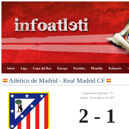
Inicio
Liga
Copa del Rey
Europa
Partidos
Plantilla
Palmarés
+
Atlético de Madrid - Real Madrid CF
Campeonato Regional - 15
sábado, 19 de febrero de 1927
2 - 1