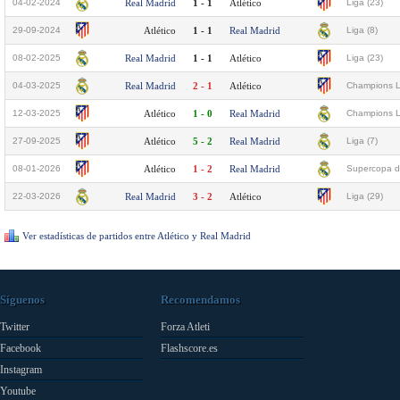
04-02-2024
Real Madrid
1 - 1
Atlético
Liga (23)
29-09-2024
Atlético
1 - 1
Real Madrid
Liga (8)
08-02-2025
Real Madrid
1 - 1
Atlético
Liga (23)
04-03-2025
Real Madrid
2 - 1
Atlético
Champions L
12-03-2025
Atlético
1 - 0
Real Madrid
Champions L
27-09-2025
Atlético
5 - 2
Real Madrid
Liga (7)
08-01-2026
Atlético
1 - 2
Real Madrid
Supercopa d
22-03-2026
Real Madrid
3 - 2
Atlético
Liga (29)
Ver estadísticas de partidos entre Atlético y Real Madrid
Síguenos
Recomendamos
Twitter
Forza Atleti
Facebook
Flashscore.es
Instagram
Youtube