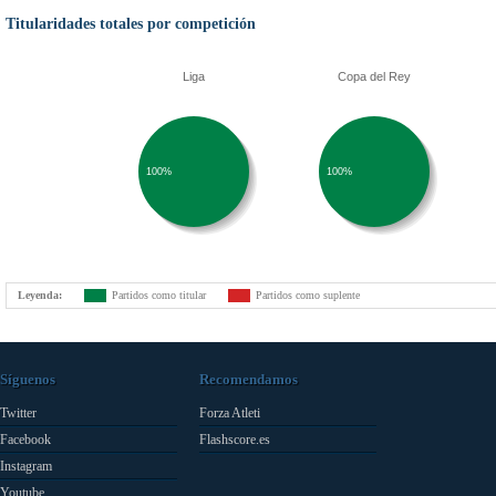
Titularidades totales por competición
Liga
Copa del Rey
100%
100%
Leyenda:
Partidos como titular
Partidos como suplente
Síguenos
Recomendamos
Twitter
Forza Atleti
Facebook
Flashscore.es
Instagram
Youtube