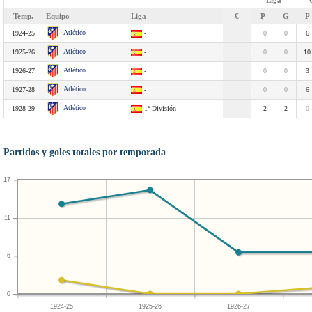
Liga
Temp.
Equipo
Liga
€
P
G
P
Atlético
1924-25
-
0
0
6
Atlético
1925-26
-
0
0
10
Atlético
1926-27
-
0
0
3
Atlético
1927-28
-
0
0
6
Atlético
1928-29
1ª División
2
2
0
Partidos y goles totales por temporada
17
11
6
0
1924-25
1925-26
1926-27