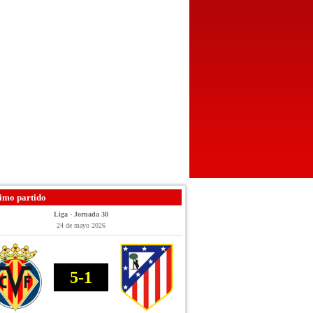
imo partido
Liga - Jornada 38
24 de mayo 2026
5-1