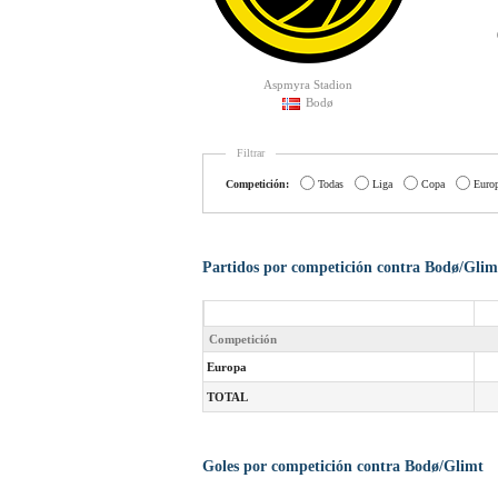
Aspmyra Stadion
Bodø
Filtrar
Competición:
Todas
Liga
Copa
Euro
Partidos por competición contra Bodø/Glim
Competición
Europa
TOTAL
Goles por competición contra Bodø/Glimt