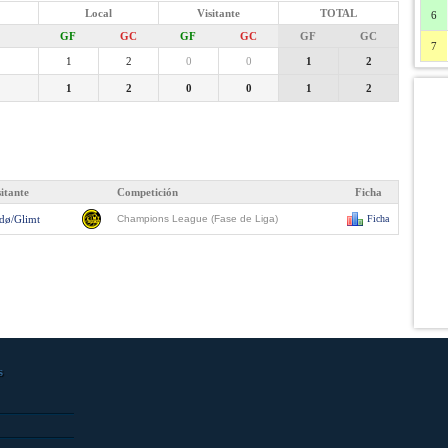
Local
Visitante
TOTAL
6
GF
GC
GF
GC
GF
GC
7
1
2
0
0
1
2
1
2
0
0
1
2
sitante
Competición
Ficha
dø/Glimt
Champions League (Fase de Liga)
Ficha
s