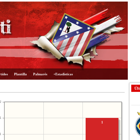
tidos
Plantilla
Palmarés
+Estadísticas
Últ
2
1
1
1