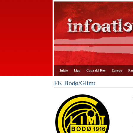
Inicio
Liga
Copa del Rey
Europa
Par
FK Bodø/Glimt