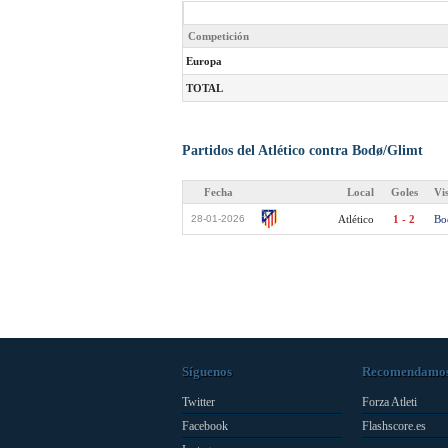
Competición
Europa
TOTAL
Partidos del Atlético contra Bodø/Glimt
Fecha
Local
Goles
Vi
28-01-2026
Atlético
1 - 2
Bo
Síguenos
Recomendamo
Twitter
Forza Atleti
Facebook
Flashscore.es