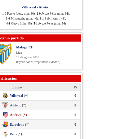
Villarreal - Atlético
1-0
Parejo (pen., min. 30),
2-0
Ayoze Pérez (min. 34),
3-0
Mikautadze (min. 40),
3-1
Pubill (min. 43),
4-1
Gueye (min. 45),
5-1
Ayoze Pérez (min. 54)
óximo partido
Málaga CF
Liga
16 de agosto 2026
Riyadh Air Metropolitano (Madrid)
sificación
Equipo
Pt
Villarreal
(*)
0
Athletic
(*)
0
Atlético (*)
0
Barcelona
(*)
0
Betis
(*)
0