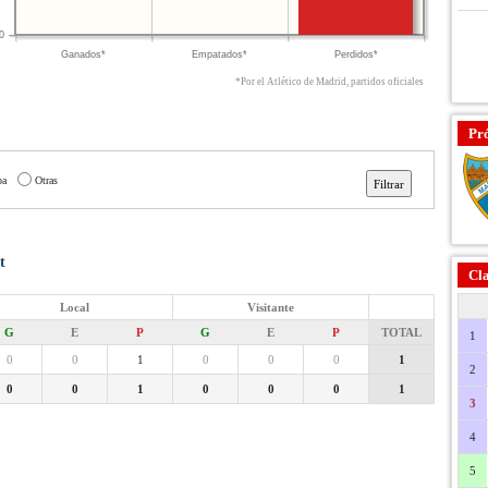
0
Ganados*
Empatados*
Perdidos*
*Por el Atlético de Madrid, partidos oficiales
Pr
pa
Otras
t
Cla
Local
Visitante
G
E
P
G
E
P
TOTAL
1
0
0
1
0
0
0
1
2
0
0
1
0
0
0
1
3
4
5