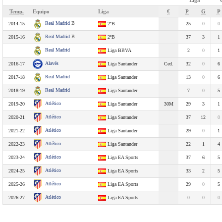
Liga
Temp.
Equipo
Liga
€
P
G
P
Real Madrid
B
2014-15
2ªB
25
0
0
Real Madrid
B
2015-16
2ªB
37
3
1
Real Madrid
Liga BBVA
2
0
1
Alavés
2016-17
Liga Santander
Ced.
32
0
6
Real Madrid
2017-18
Liga Santander
13
0
6
Real Madrid
2018-19
Liga Santander
7
0
5
Atlético
2019-20
Liga Santander
30M
29
3
1
Atlético
2020-21
Liga Santander
37
12
0
Atlético
2021-22
Liga Santander
29
0
1
Atlético
2022-23
Liga Santander
22
1
4
Atlético
2023-24
Liga EA Sports
37
6
5
Atlético
2024-25
Liga EA Sports
33
2
5
Atlético
2025-26
Liga EA Sports
29
0
5
Atlético
2026-27
Liga EA Sports
0
0
0