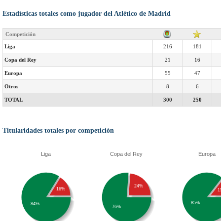
Estadísticas totales como jugador del Atlético de Madrid
Competición
Liga
216
181
Copa del Rey
21
16
Europa
55
47
Otros
8
6
TOTAL
300
250
Titularidades totales por competición
Liga
Copa del Rey
Europa
24%
16%
1
85%
84%
76%