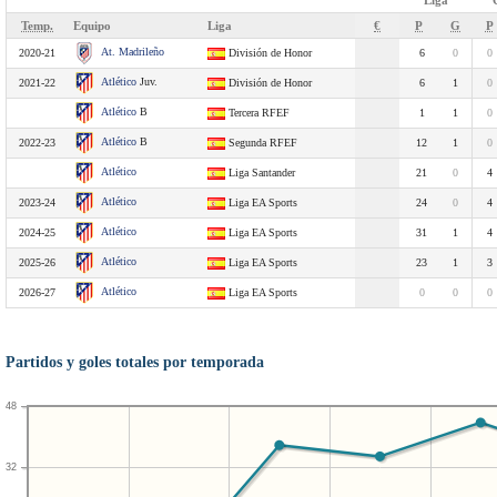
Liga
Temp.
Equipo
Liga
€
P
G
P
At. Madrileño
2020-21
División de Honor
6
0
0
Atlético
Juv.
2021-22
División de Honor
6
1
0
Atlético
B
Tercera RFEF
1
1
0
Atlético
B
2022-23
Segunda RFEF
12
1
0
Atlético
Liga Santander
21
0
4
Atlético
2023-24
Liga EA Sports
24
0
4
Atlético
2024-25
Liga EA Sports
31
1
4
Atlético
2025-26
Liga EA Sports
23
1
3
Atlético
2026-27
Liga EA Sports
0
0
0
Partidos y goles totales por temporada
48
32