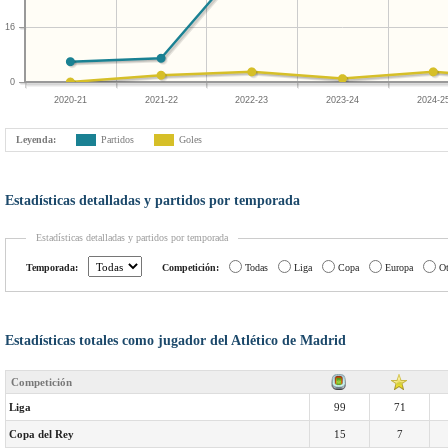
16
0
2020-21
2021-22
2022-23
2023-24
2024-2
Leyenda:
Partidos
Goles
Estadísticas detalladas y partidos por temporada
Estadísticas detalladas y partidos por temporada
Temporada:
Competición:
Todas
Liga
Copa
Europa
Ot
Estadísticas totales como jugador del Atlético de Madrid
Competición
Liga
99
71
Copa del Rey
15
7