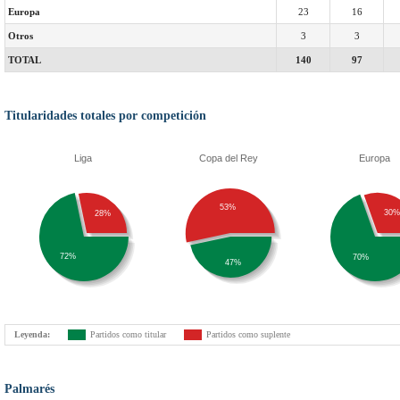
Europa
23
16
Otros
3
3
TOTAL
140
97
Titularidades totales por competición
Liga
Copa del Rey
Europa
53%
30%
28%
72%
70%
47%
Leyenda:
Partidos como titular
Partidos como suplente
Palmarés